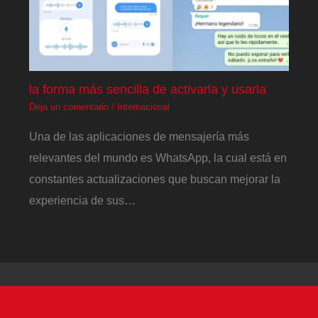
la forma más sencilla de activarla y usarla
Deja un comentario
/
Internacional
Una de las aplicaciones de mensajería más
relevantes del mundo es WhatsApp, la cual está en
constantes actualizaciones que buscan mejorar la
experiencia de sus…