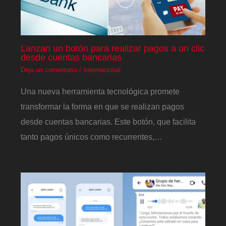
Lanzan un botón para realizar pagos a un clic
desde cuentas bancarias
Deja un comentario
/
Internacional
Una nueva herramienta tecnológica promete
transformar la forma en que se realizan pagos
desde cuentas bancarias. Este botón, que facilita
tanto pagos únicos como recurrentes,…