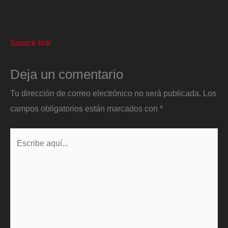
Source link
Deja un comentario
Tu dirección de correo electrónico no será publicada.
Los
campos obligatorios están marcados con
*
Escribe
aquí...