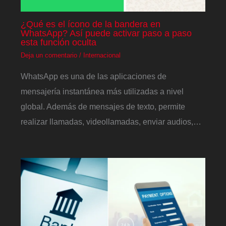
¿Qué es el ícono de la bandera en
WhatsApp? Así puede activar paso a paso
esta función oculta
Deja un comentario
/
Internacional
WhatsApp es una de las aplicaciones de
mensajería instantánea más utilizadas a nivel
global. Además de mensajes de texto, permite
realizar llamadas, videollamadas, enviar audios,…