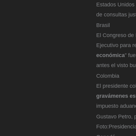
Estados Unidos y
de consultas jus
Brasil
El Congreso de 
Ejecutivo para r
económica
” fu
antes el visto b
Colombia
El presidente co
gravámenes est
impuesto aduan
Gustavo Petro, p
Foto:
Presidenci