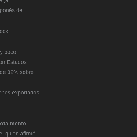
e (a
japonés de
tock.
uy poco
con Estados
s de 32% sobre
ienes exportados
totalmente
e, quien afirmó