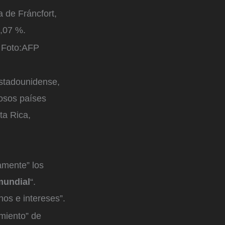
a de Fráncfort,
1,07 %.
Foto:
AFP
estadounidense,
osos países
ta Rica,
amente” los
mundial
“.
os e intereses”.
amiento” de