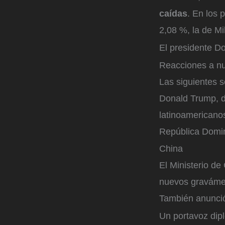
caídas
. En los 
2,08 %, la de Mi
El presidente D
Reacciones a n
Las siguientes 
Donald Trump, d
latinoamericanos
República Domin
China
El Ministerio d
nuevos graváme
También anunció
Un portavoz dipl