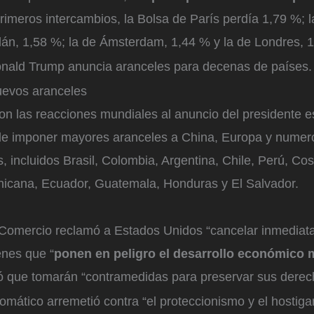
primeros intercambios, la Bolsa de París perdía 1,79 %; l
lán, 1,58 %; la de Ámsterdam, 1,44 % y la de Londres, 
onald Trump anuncia aranceles para decenas de países.
uevos aranceles
son las reacciones mundiales al anuncio del presidente 
e imponer mayores aranceles a China, Europa y numer
, incluidos Brasil, Colombia, Argentina, Chile, Perú, Cos
icana, Ecuador, Guatemala, Honduras y El Salvador.
e Comercio reclamó a Estados Unidos “cancelar inmediat
nes que “
ponen en peligro el desarrollo económico 
 que tomarán “contramedidas para preservar sus derech
omático arremetió contra “el proteccionismo y el hostig