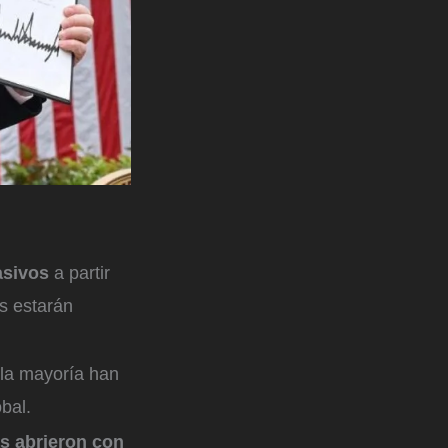
asivos
a partir
ís estarán
 la mayoría han
obal.
s abrieron con