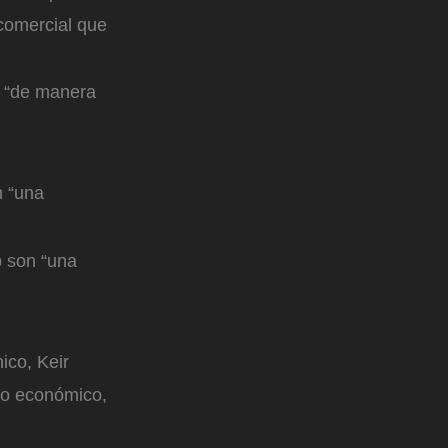
comercial que
á “de manera
n “una
p son “una
ico, Keir
to económico,