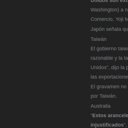
Unidos son ex
Washington) a no
Comercio, Yoji 
Japón señala qu
Taiwán
El gobierno tai
razonable y la 
Unidos”, dijo la
las exportaciones
El gravamen no 
por Taiwán.
Australia
“
Estos arancele
injustificados
“