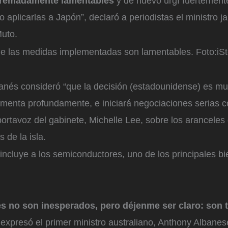
tremadamente lamentables
y de nuevo urgí fuertement
 aplicarlas a Japón”, declaró a periodistas el ministro 
Muto.
e las medidas implementadas son lamentables.
Foto:
iS
wanés consideró “que la decisión (estadounidense) es m
lamenta profundamente, e iniciará negociaciones serias 
 portavoz del gabinete, Michelle Lee, sobre los arancele
 de la isla.
incluye a los semiconductores, uno de los principales b
s no son inesperados, pero déjenme ser claro: son 
, expresó el primer ministro australiano, Anthony Albanes