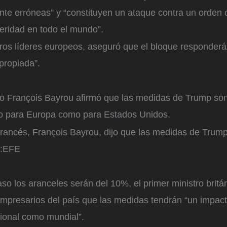
te erróneas” y “constituyen un ataque contra un orden 
eridad en todo el mundo”.
otros líderes europeos, aseguró que el bloque responder
apropiada”.
tro François Bayrou afirmó que las medidas de Trump so
to para Europa como para Estados Unidos.
 francés, François Bayrou, dijo que las medidas de Trum
:
EFE
o los aranceles serán del 10%, el primer ministro britán
 empresarios del país que las medidas tendrán “un impac
cional como mundial”.