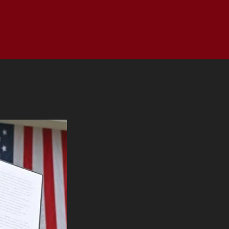
as
Top
Redes
Pauta
Privacy Policy