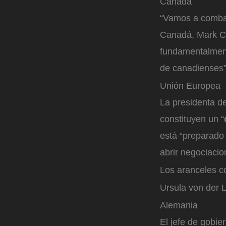
Canadá
“Vamos a combati
Canadá, Mark Ca
fundamentalment
de canadienses”
Unión Europea
La presidenta d
constituyen un “
está “preparado
abrir negociaci
Los aranceles c
Ursula von der 
Alemania
El jefe de gobi