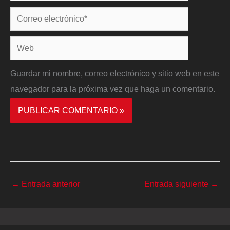
Correo
electrónico*
Web
Guardar mi nombre, correo electrónico y sitio web en este
navegador para la próxima vez que haga un comentario.
←
Entrada anterior
Entrada siguiente
→