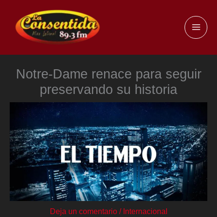
Ir
al
MAI
contenido
ME
Notre-Dame renace para seguir
preservando su historia
Deja un comentario
/
Internacional