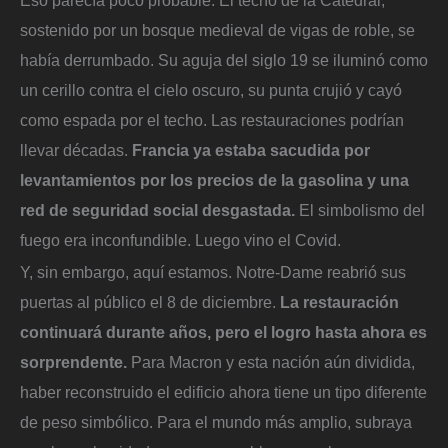
Eso parecía poco probable. El techo de la Catedral,
sostenido por un bosque medieval de vigas de roble, se
había derrumbado. Su aguja del siglo 19 se iluminó como
un cerillo contra el cielo oscuro, su punta crujió y cayó
como espada por el techo. Las restauraciones podrían
llevar décadas.
Francia ya estaba sacudida por
levantamientos por los precios de la gasolina y una
red de seguridad social desgastada.
El simbolismo del
fuego era inconfundible. Luego vino el Covid.
Y, sin embargo, aquí estamos. Notre-Dame reabrió sus
puertas al público el 8 de diciembre.
La restauración
continuará durante años, pero el logro hasta ahora es
sorprendente.
Para Macron y esta nación aún dividida,
haber reconstruido el edificio ahora tiene un tipo diferente
de peso simbólico. Para el mundo más amplio, subraya