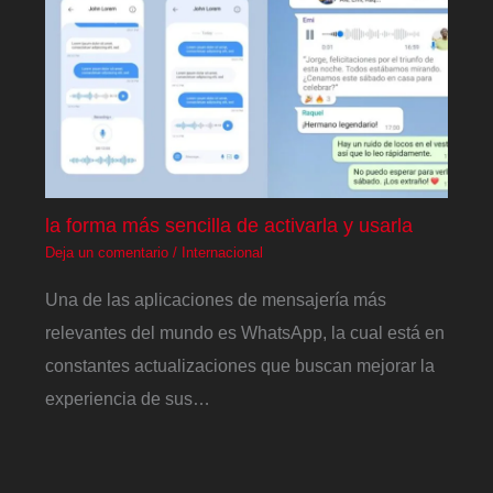
la forma más sencilla de activarla y usarla
Deja un comentario
/
Internacional
Una de las aplicaciones de mensajería más
relevantes del mundo es WhatsApp, la cual está en
constantes actualizaciones que buscan mejorar la
experiencia de sus…