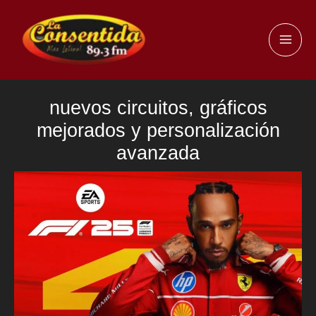
Ir
al
MAI
contenido
ME
nuevos circuitos, gráficos
mejorados y personalización
avanzada