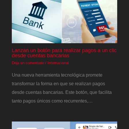
Lanzan un botón para realizar pagos a un clic
desde cuentas bancarias
Deja un comentario
/
Internacional
Una nueva herramienta tecnológica promete
transformar la forma en que se realizan pagos
desde cuentas bancarias. Este botón, que facilita
tanto pagos únicos como recurrentes,…