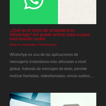
¿Qué es el ícono de la bandera en
WhatsApp? Así puede activar paso a paso
esta función oculta
Deja un comentario
/
Internacional
WhatsApp es una de las aplicaciones de
mensajería instantánea más utilizadas a nivel
global. Además de mensajes de texto, permite
realizar llamadas, videollamadas, enviar audios,…