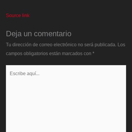
Source link
Deja un comentario
Tu dirección de correo electrónico no será publicada.
Los
campos obligatorios están marcados con
*
Escribe
aquí...