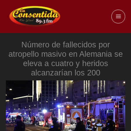
Ir
al
MAI
contenido
ME
Número de fallecidos por
atropello masivo en Alemania se
eleva a cuatro y heridos
alcanzarían los 200