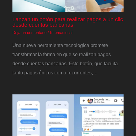
Lanzan un botón para realizar pagos a un clic
desde cuentas bancarias
Deja un comentario
/
Internacional
Una nueva herramienta tecnológica promete
transformar la forma en que se realizan pagos
desde cuentas bancarias. Este botón, que facilita
tanto pagos únicos como recurrentes,…