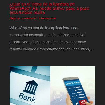
¿Qué es el ícono de la bandera en
WhatsApp? Así puede activar paso a paso
esta función oculta
Deja un comentario
/
Internacional
WhatsApp es una de las aplicaciones de
mensajería instantánea más utilizadas a nivel
global. Además de mensajes de texto, permite
realizar llamadas, videollamadas, enviar audios,…