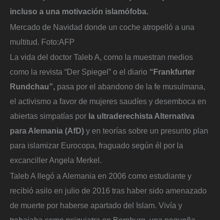
incluso a una motivación islamófoba.
Mercado de Navidad donde un coche atropelló a una
multitud.
Foto:
AFP
La vida del doctor Taleb A, como la muestran medios
como la revista “Der Spiegel” o el diario
“Frankfurter
Rundchau”,
pasa por el abandono de la fe musulmana,
el activismo a favor de mujeres saudíes y desemboca en
abiertas simpatías por
la ultraderechista Alternativa
para Alemania (AfD)
y en teorías sobre un presunto plan
para islamizar Eurocopa, fraguado según él por la
excanciller Angela Merkel.
Taleb A llegó a Alemania en 2006 como estudiante y
recibió asilo en julio de 2016 tras haber sido amenazado
de muerte por haberse apartado del Islam. Vivía y
trabajaba como psiquiatra en Bernburg, una pequeña