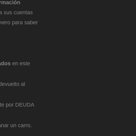
ormación
a sus cuentas
úmero para saber
ados
en este
devuelto al
te por DEUDA
nar un carro.