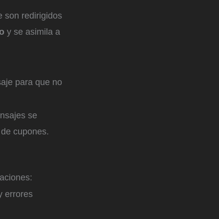
 son redirigidos
to
y se asimila a
aje para que no
nsajes se
s de cupones.
daciones:
ay errores