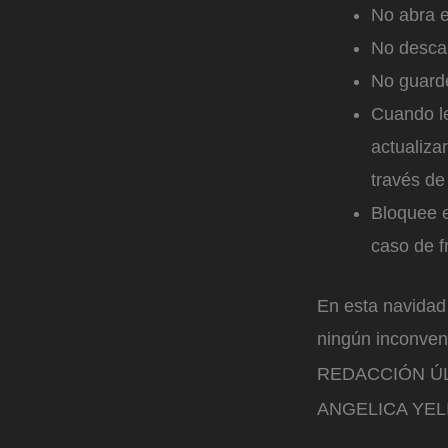
No abra 
No descar
No guard
Cuando le
actualiza
través de 
Bloquee e
caso de f
En esta navidad 
ningún inconven
REDACCIÓN Ú
ANGELICA YEL