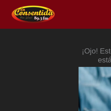
Ir
al
contenido
¡Ojo! Es
est