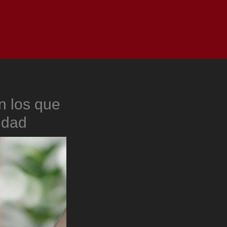
as
Top
Redes
Pauta
Privacy Policy
n los que
idad