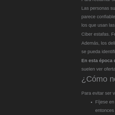
Las personas sue
parece confiabl
los que usan la
Ciber estafas.
Fo
Además, los del
se pueda identif
En esta época 
suelen ver ofert
¿Cómo no
Para evitar ser 
Fíjese en
entonces 