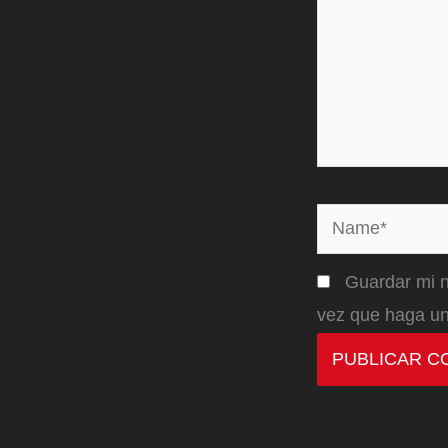
Name*
Guardar mi n
vez que haga un