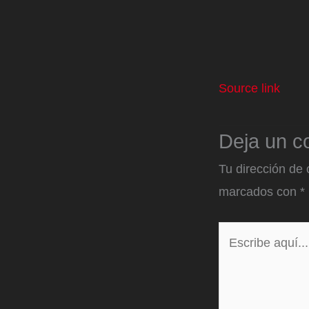
Source link
Deja un c
Tu dirección de 
marcados con
*
Escribe
aquí...