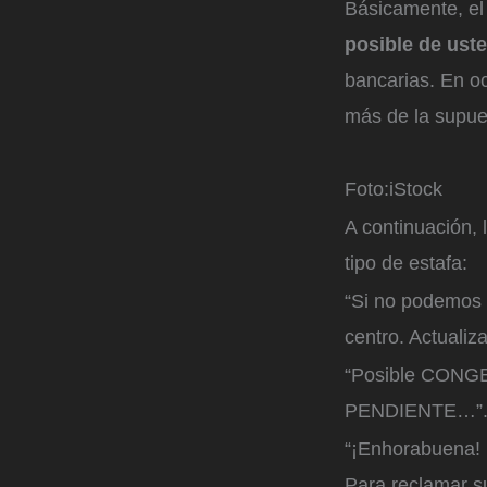
Básicamente, el 
posible de ust
bancarias. En oc
más de la supues
Foto:
iStock
A continuación,
tipo de estafa:
“Si no podemos 
centro. Actualiz
“Posible CONG
PENDIENTE…”
“¡Enhorabuena! 
Para reclamar s