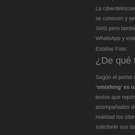
La ciberdelincue
se conocen y se
SMS pero tambié
WhatsApp y este
Estafas
Foto:
.
¿De qué t
Según el portal 
‘smishing’ es u
textos que repo
acompañados de 
realidad los ci
solicitarle sus 