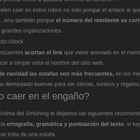
len caer en estos robos no solo porque el enlace al que
e, sino también porque
el número del remitente es cor
s grandes organizaciones.
to:
iStock
incuentes
acortan el link
que viene anexado en el mens
icar a simple vista el nombre del sitio web.
de navidad las estafas son más frecuentes,
en los me
as demasiado buenas para ser ciertas, sorteos y regalo
 caer en el engaño?
víctima del Smishing le dejamos las siguientes recomen
 la
ortografía, gramática y puntuación del texto
, si h
se trata de una estafa.