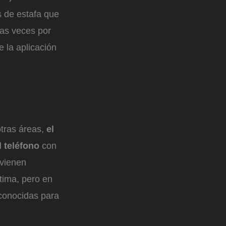
s de estafa que
las veces por
 la aplicación
otras áreas,
el
l teléfono
con
 vienen
tima, pero en
econocidas para