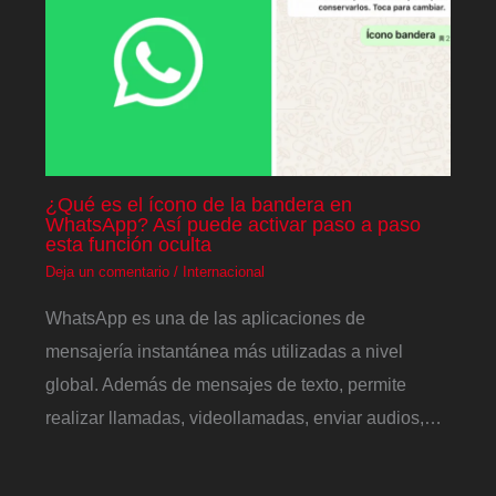
¿Qué es el ícono de la bandera en
WhatsApp? Así puede activar paso a paso
esta función oculta
Deja un comentario
/
Internacional
WhatsApp es una de las aplicaciones de
mensajería instantánea más utilizadas a nivel
global. Además de mensajes de texto, permite
realizar llamadas, videollamadas, enviar audios,…