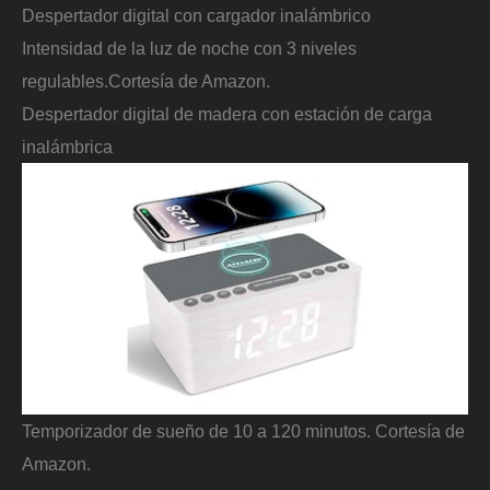
Despertador digital con cargador inalámbrico
Intensidad de la luz de noche con 3 niveles
regulables.
Cortesía de Amazon.
Despertador digital de madera con estación de carga
inalámbrica
Temporizador de sueño de 10 a 120 minutos.
Cortesía de
Amazon.