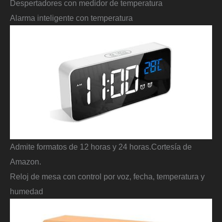
Despertadores con medidor de temperatura
Alarma inteligente con temperatura
Admite formatos de 12 horas y 24 horas.
Cortesía de
Amazon.
Reloj de mesa con control por voz, fecha, temperatura y
humedad