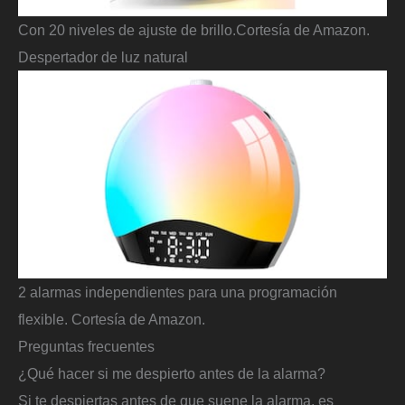
Con 20 niveles de ajuste de brillo.
Cortesía de Amazon.
Despertador de luz natural
2 alarmas independientes para una programación
flexible.
Cortesía de Amazon.
Preguntas frecuentes
¿Qué hacer si me despierto antes de la alarma?
Si te despiertas antes de que suene la alarma, es