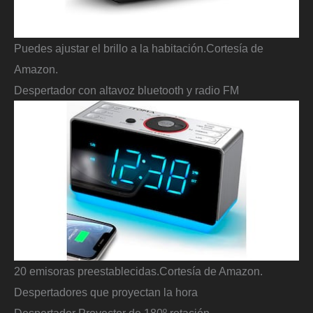
Puedes ajustar el brillo a la habitación.
Cortesía de
Amazon.
Despertador con altavoz bluetooth y radio FM
20 emisoras preestablecidas.
Cortesía de Amazon.
Despertadores que proyectan la hora