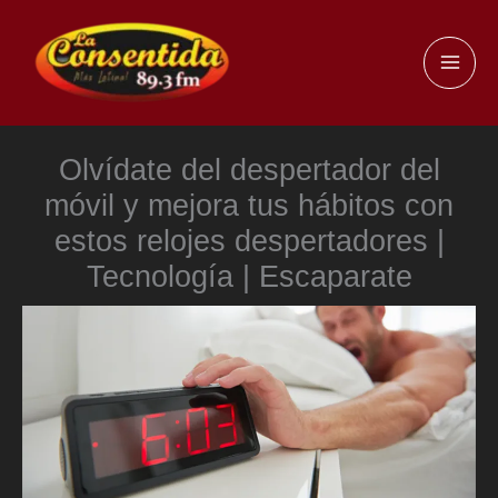
Ir
al
MAI
contenido
ME
Olvídate del despertador del
móvil y mejora tus hábitos con
estos relojes despertadores |
Tecnología | Escaparate