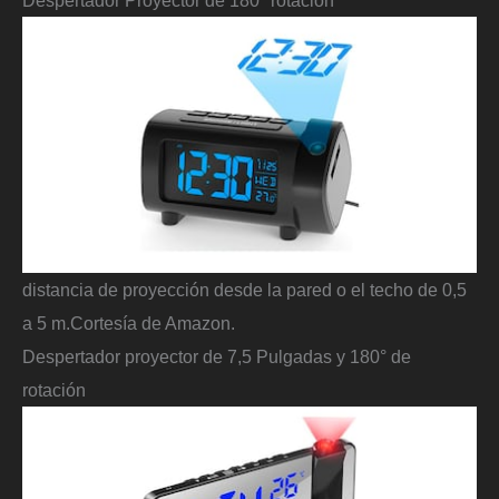
Despertador Proyector de 180º rotación
distancia de proyección desde la pared o el techo de 0,5
a 5 m.
Cortesía de Amazon.
Despertador proyector de 7,5 Pulgadas y 180° de
rotación