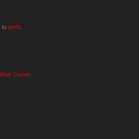
a tu
perfil
.
ificar Correo