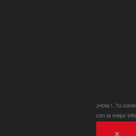
¡Hola
!, Tu corr
con la mejor inf