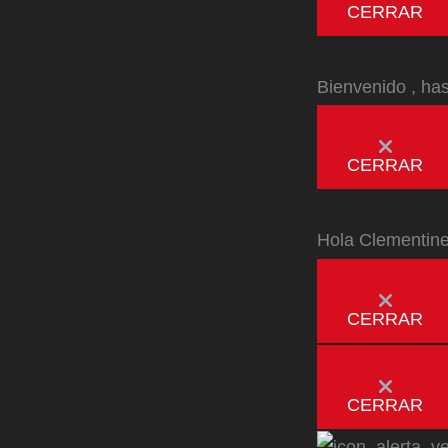
CERRAR
Bienvenido
, ha
CERRAR
Hola
Clementin
CERRAR
CERRAR