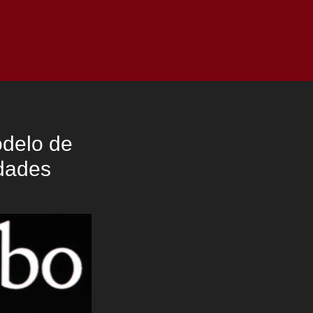
as
Top
Redes
Pauta
Privacy Policy
odelo de
idades