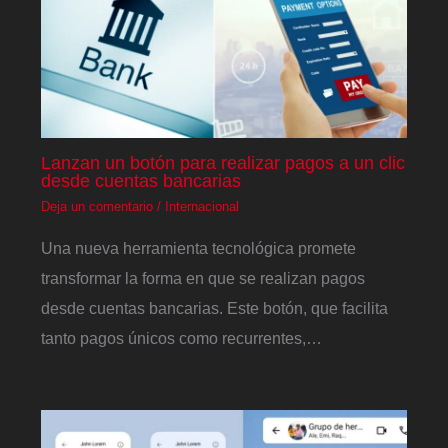
Lanzan un botón para realizar pagos a un clic
desde cuentas bancarias
Deja un comentario
/
Internacional
Una nueva herramienta tecnológica promete
transformar la forma en que se realizan pagos
desde cuentas bancarias. Este botón, que facilita
tanto pagos únicos como recurrentes,…