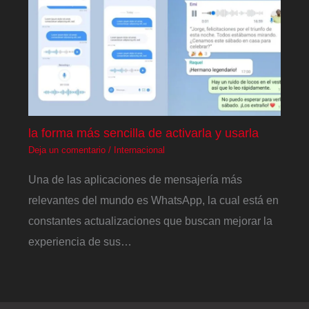
la forma más sencilla de activarla y usarla
Deja un comentario
/
Internacional
Una de las aplicaciones de mensajería más
relevantes del mundo es WhatsApp, la cual está en
constantes actualizaciones que buscan mejorar la
experiencia de sus…