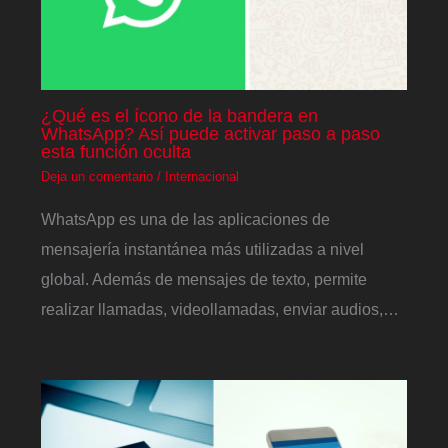
¿Qué es el ícono de la bandera en
WhatsApp? Así puede activar paso a paso
esta función oculta
Deja un comentario
/
Internacional
WhatsApp es una de las aplicaciones de
mensajería instantánea más utilizadas a nivel
global. Además de mensajes de texto, permite
realizar llamadas, videollamadas, enviar audios,…