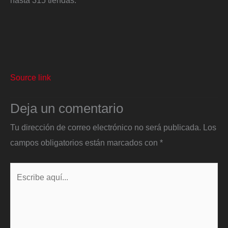
Source link
Deja un comentario
Tu dirección de correo electrónico no será publicada.
Los
campos obligatorios están marcados con
*
Escribe
aquí...