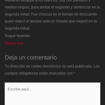
Adelantó Mbappé a los blancos, hoy con pantalón y
medias negras, para anotar el segundo y sentenciar en la
segunda mitad. Fue Vinicius en el tiempo de descuento
quien marcó el tercero ante un Oviedo que mejoró en la
segunda mitad.
Seguir leyendo
Source link
Deja un comentario
Tu dirección de correo electrónico no será publicada.
Los
campos obligatorios están marcados con
*
Escribe
aquí...