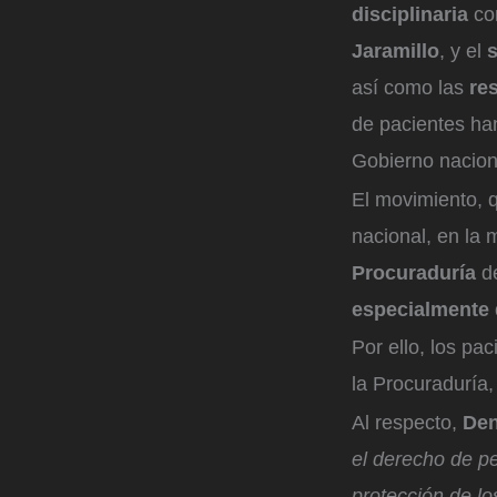
disciplinaria
co
Jaramillo
, y el
así como las
re
de pacientes han
Gobierno nacion
El movimiento, q
nacional, en la 
Procuraduría
de
especialmente d
Por ello, los pa
la Procuraduría
Al respecto,
Den
el derecho de p
protección de l