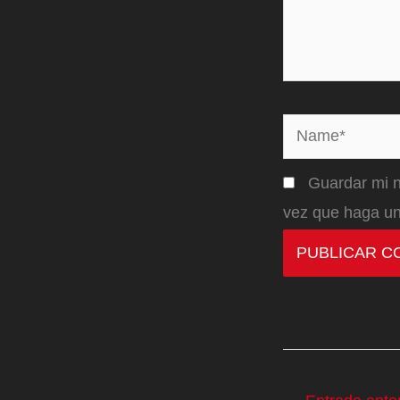
Name*
Guardar mi n
vez que haga un