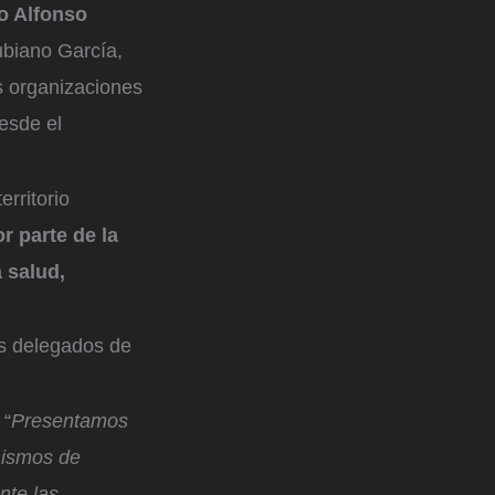
o Alfonso
ubiano García,
s organizaciones
esde el
rritorio
r parte de la
 salud,
s delegados de
 “
Presentamos
nismos de
nte las