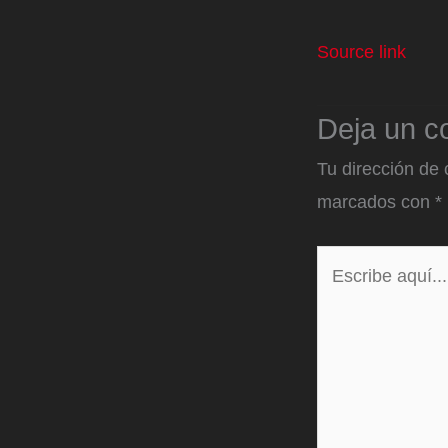
Source link
Deja un c
Tu dirección de 
marcados con
*
Escribe
aquí...