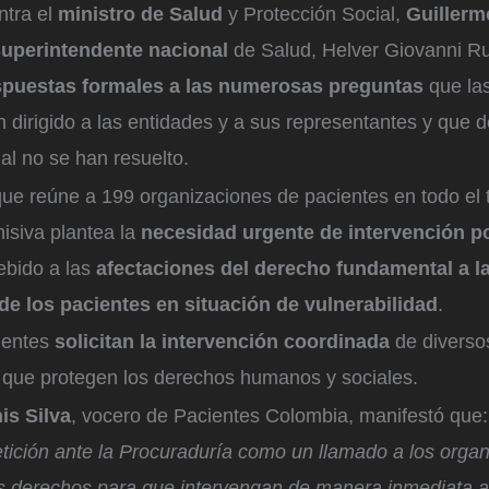
ntra el
ministro de Salud
y Protección Social,
Guillerm
superintendente nacional
de Salud, Helver Giovanni R
spuestas formales a las numerosas preguntas
que la
 dirigido a las entidades y a sus representantes y que d
al no se han resuelto.
ue reúne a 199 organizaciones de pacientes en todo el te
misiva plantea la
necesidad urgente de intervención po
bido a las
afectaciones del derecho fundamental a la
e los pacientes en situación de vulnerabilidad
.
cientes
solicitan la intervención coordinada
de diverso
, que protegen los derechos humanos y sociales.
is Silva
, vocero de Pacientes Colombia, manifestó que:
etición ante la Procuraduría como un llamado a los orga
os derechos para que intervengan de manera inmediata a