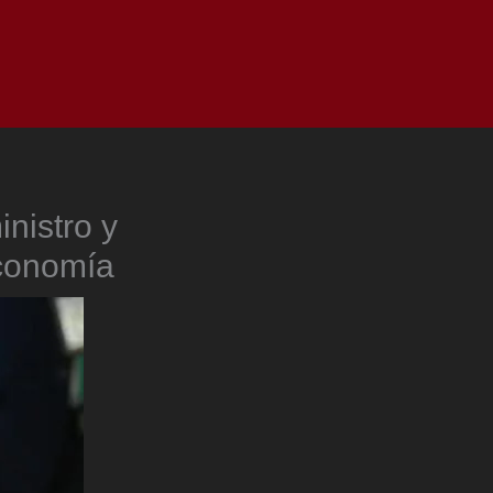
as
Top
Redes
Pauta
Privacy Policy
inistro y
Economía