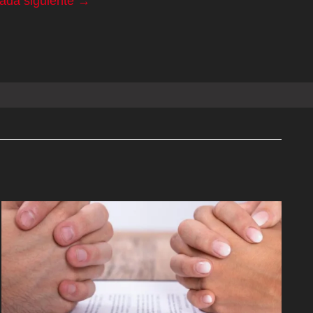
rada siguiente
→