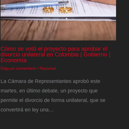
Cómo se votó el proyecto para aprobar el
divorcio unilateral en Colombia | Gobierno |
Economía
Deja un comentario
/
Nacional
La Cámara de Representantes aprobó este
martes, en último debate, un proyecto que
permite el divorcio de forma unilateral, que se
convertirá en ley una…