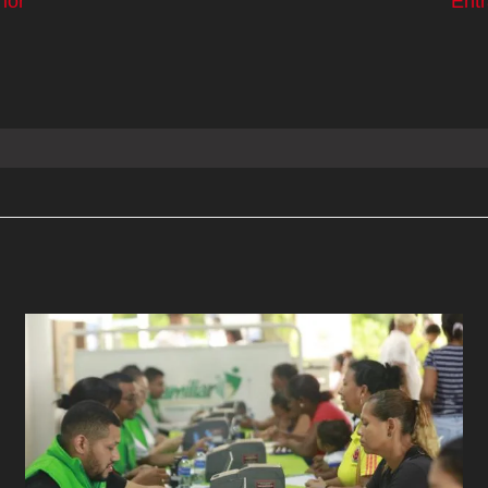
ior
Ent