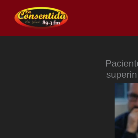
Ir
al
contenido
Paciente
superin