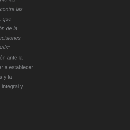
contra las
, que
ón de la
decisiones
país
”.
ón ante la
ar a establecer
es
y la
 integral y