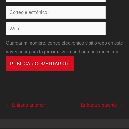
Correo
electrónico*
Web
Guardar mi nombre, correo electrónico y sitio web en este
navegador para la próxima vez que haga un comentario.
←
Entrada anterior
Entrada siguiente
→