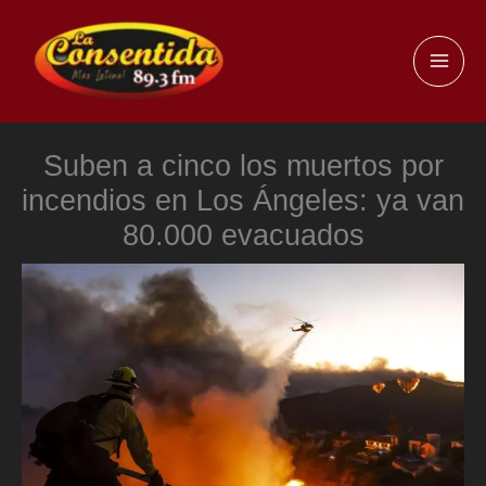
Ir
al
MAI
contenido
ME
Suben a cinco los muertos por
incendios en Los Ángeles: ya van
80.000 evacuados