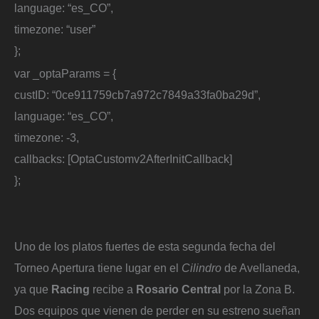
language: “es_CO”,
timezone: “user”
};
var _optaParams = {
custID: “0ce911759cb7a972c7849a33fa0ba29d”,
language: “es_CO”,
timezone: -3,
callbacks: [OptaCustomv2AfterInitCallback]
};
Uno de los platos fuertes de esta segunda fecha del
Torneo Apertura tiene lugar en el
Cilindro
de Avellaneda,
ya que
Racing
recibe a
Rosario Central
por la Zona B.
Dos equipos que vienen de perder en su estreno sueñan