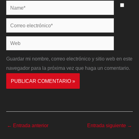
Name*
Correo
electrónico*
Web
Guardar mi nombre, correo electrónico y sitio web en este
navegador para la próxima vez que haga un comentario.
←
Entrada anterior
Entrada siguiente
→