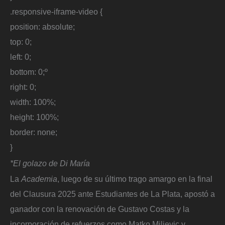
.responsive-iframe-video {
position: absolute;
top: 0;
left: 0;
bottom: 0;º
right: 0;
width: 100%;
height: 100%;
border: none;
}
*El golazo de Di María
La
Academia
, luego de su último trago amargo en la final
del Clausura 2025 ante Estudiantes de La Plata, apostó a
ganador con la renovación de Gustavo Costas y la
incorporación de refuerzos como Matko Miljevic y