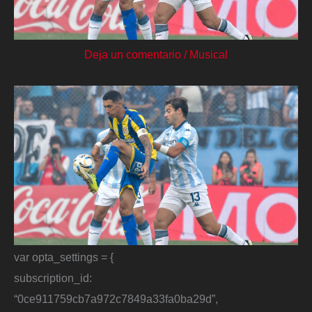
Deja un comentario
/
Musical
var opta_settings = {
subscription_id:
“0ce911759cb7a972c7849a33fa0ba29d”,