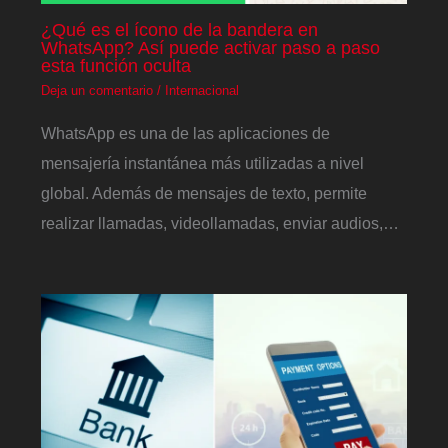
¿Qué es el ícono de la bandera en
WhatsApp? Así puede activar paso a paso
esta función oculta
Deja un comentario
/
Internacional
WhatsApp es una de las aplicaciones de
mensajería instantánea más utilizadas a nivel
global. Además de mensajes de texto, permite
realizar llamadas, videollamadas, enviar audios,…