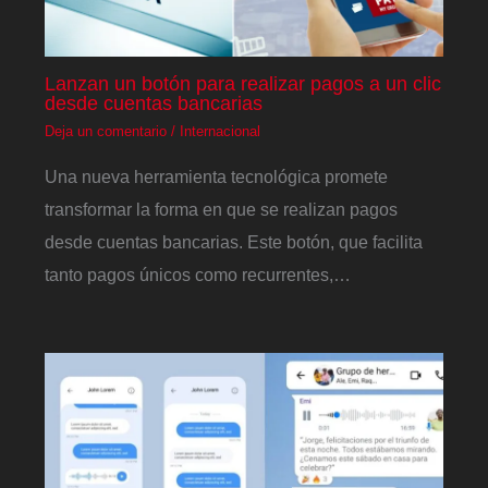
Lanzan un botón para realizar pagos a un clic
desde cuentas bancarias
Deja un comentario
/
Internacional
Una nueva herramienta tecnológica promete
transformar la forma en que se realizan pagos
desde cuentas bancarias. Este botón, que facilita
tanto pagos únicos como recurrentes,…