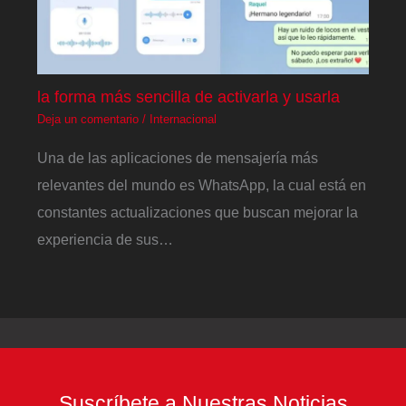
la forma más sencilla de activarla y usarla
Deja un comentario
/
Internacional
Una de las aplicaciones de mensajería más
relevantes del mundo es WhatsApp, la cual está en
constantes actualizaciones que buscan mejorar la
experiencia de sus…
Suscríbete a Nuestras Noticias