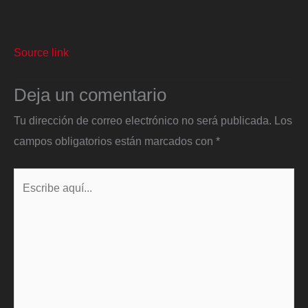
Source link
Deja un comentario
Tu dirección de correo electrónico no será publicada.
Los
campos obligatorios están marcados con
*
Escribe
aquí...