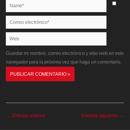
Name*
Correo
electrónico*
Web
Guardar mi nombre, correo electrónico y sitio web en este
navegador para la próxima vez que haga un comentario.
←
Entrada anterior
Entrada siguiente
→