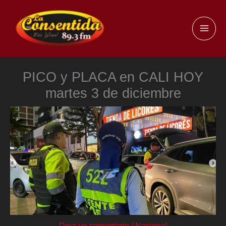
Ir
al
MAI
contenido
ME
PICO y PLACA en CALI HOY
martes 3 de diciembre
Deja un comentario
/
Nacional