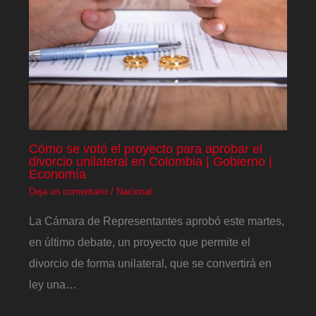
Cómo se votó el proyecto para aprobar el
divorcio unilateral en Colombia | Gobierno |
Economía
Deja un comentario
/
Nacional
La Cámara de Representantes aprobó este martes,
en último debate, un proyecto que permite el
divorcio de forma unilateral, que se convertirá en
ley una…