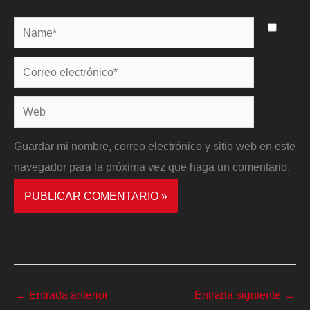
Name*
Correo
electrónico*
Web
Guardar mi nombre, correo electrónico y sitio web en este
navegador para la próxima vez que haga un comentario.
←
Entrada anterior
Entrada siguiente
→