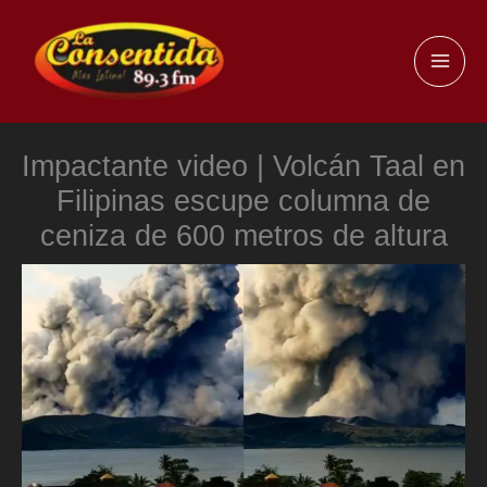
Ir
al
MAI
contenido
ME
Impactante video | Volcán Taal en
Filipinas escupe columna de
ceniza de 600 metros de altura