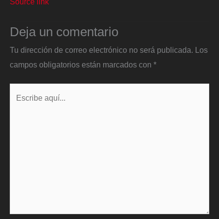
Source link
Deja un comentario
Tu dirección de correo electrónico no será publicada.
Los
campos obligatorios están marcados con
*
Escribe
aquí...