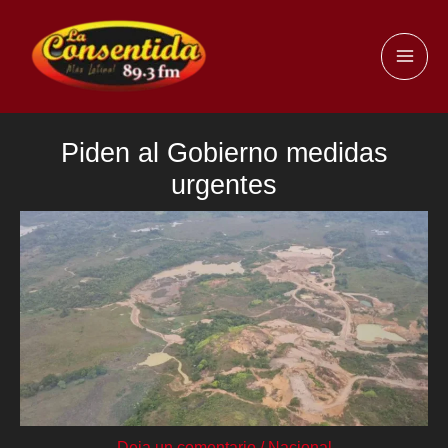
Ir
al
MAI
contenido
ME
Piden al Gobierno medidas
urgentes
Deja un comentario
/
Nacional