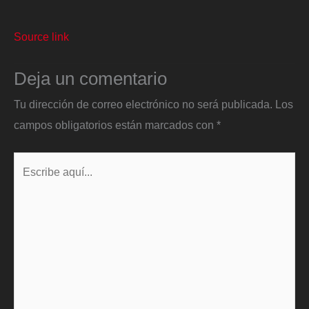
Source link
Deja un comentario
Tu dirección de correo electrónico no será publicada.
Los
campos obligatorios están marcados con
*
Escribe
aquí...