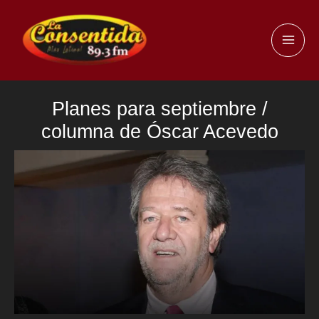
Ir
al
MAI
contenido
ME
Planes para septiembre /
columna de Óscar Acevedo