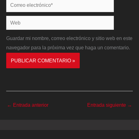
Correo
electrónico*
Web
Guardar mi nombre, correo electrónico y sitio web en este
navegador para la próxima vez que haga un comentario.
←
Entrada anterior
Entrada siguiente
→