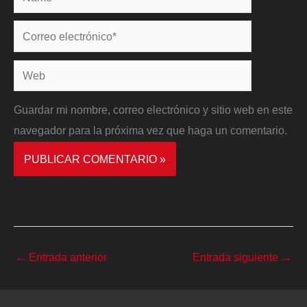
Correo
electrónico*
Web
Guardar mi nombre, correo electrónico y sitio web en este
navegador para la próxima vez que haga un comentario.
←
Entrada anterior
Entrada siguiente
→