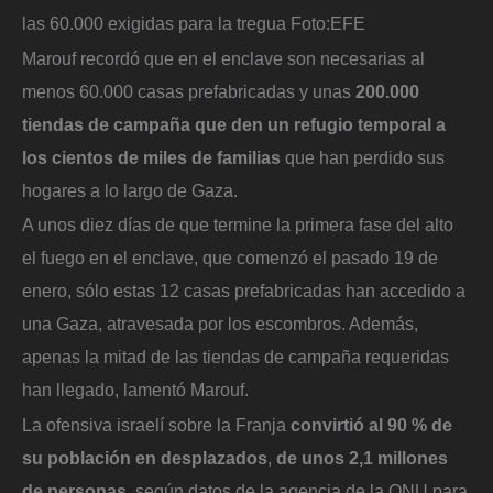
las 60.000 exigidas para la tregua
Foto:
EFE
Marouf recordó que en el enclave son necesarias al
menos 60.000 casas prefabricadas y unas
200.000
tiendas de campaña que den un refugio temporal a
los cientos de miles de familias
que han perdido sus
hogares a lo largo de Gaza.
A unos diez días de que termine la primera fase del alto
el fuego en el enclave, que comenzó el pasado 19 de
enero, sólo estas 12 casas prefabricadas han accedido a
una Gaza, atravesada por los escombros. Además,
apenas la mitad de las tiendas de campaña requeridas
han llegado, lamentó Marouf.
La ofensiva israelí sobre la Franja
convirtió al 90 % de
su población en desplazados
,
de unos 2,1 millones
de personas,
según datos de la agencia de la ONU para