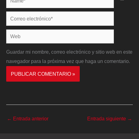
Correo
electrónico*
Web
Guardar mi nombre, correo electrónico y sitio web en este
navegador para la próxima vez que haga un comentario.
←
Entrada anterior
Entrada siguiente
→