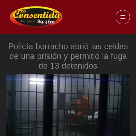
Ir
al
MAI
contenido
ME
Policía borracho abrió las celdas
de una prisión y permitió la fuga
de 13 detenidos