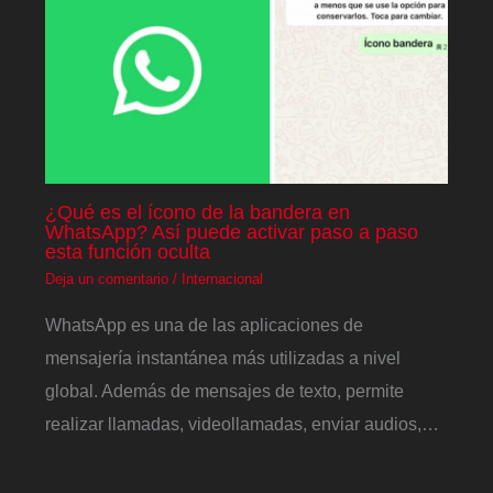
¿Qué es el ícono de la bandera en
WhatsApp? Así puede activar paso a paso
esta función oculta
Deja un comentario
/
Internacional
WhatsApp es una de las aplicaciones de
mensajería instantánea más utilizadas a nivel
global. Además de mensajes de texto, permite
realizar llamadas, videollamadas, enviar audios,…