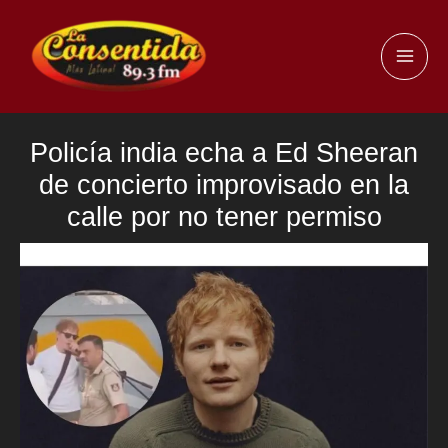
Ir
al
MAI
contenido
ME
Policía india echa a Ed Sheeran
de concierto improvisado en la
calle por no tener permiso