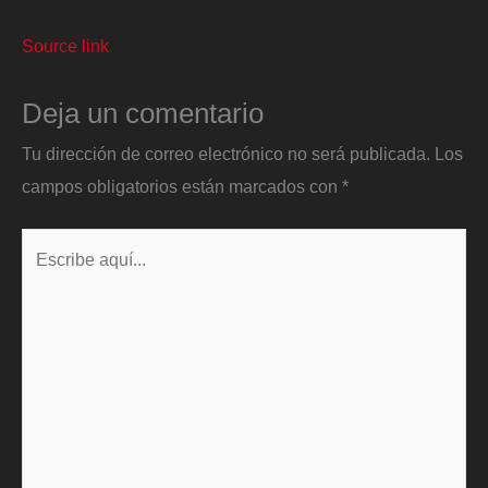
Source link
Deja un comentario
Tu dirección de correo electrónico no será publicada.
Los
campos obligatorios están marcados con
*
Escribe
aquí...