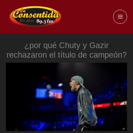
Ir
al
MAI
contenido
ME
¿por qué Chuty y Gazir
rechazaron el título de campeón?