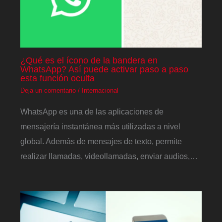
¿Qué es el ícono de la bandera en
WhatsApp? Así puede activar paso a paso
esta función oculta
Deja un comentario
/
Internacional
WhatsApp es una de las aplicaciones de
mensajería instantánea más utilizadas a nivel
global. Además de mensajes de texto, permite
realizar llamadas, videollamadas, enviar audios,…