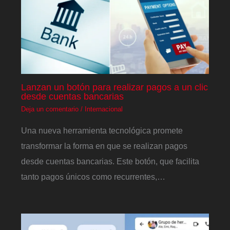
Lanzan un botón para realizar pagos a un clic
desde cuentas bancarias
Deja un comentario
/
Internacional
Una nueva herramienta tecnológica promete
transformar la forma en que se realizan pagos
desde cuentas bancarias. Este botón, que facilita
tanto pagos únicos como recurrentes,…