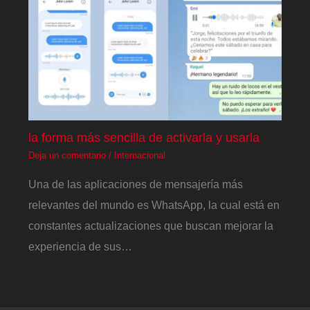
la forma más sencilla de activarla y usarla
Deja un comentario
/
Internacional
Una de las aplicaciones de mensajería más
relevantes del mundo es WhatsApp, la cual está en
constantes actualizaciones que buscan mejorar la
experiencia de sus…