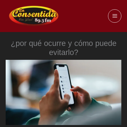
Ir
al
MAI
contenido
ME
¿por qué ocurre y cómo puede
evitarlo?