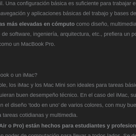
til. Una configuración básica es suficiente para trabajar 
 navegación y aplicaciones básicas del trabajo y bases de
eas más elevadas en cómputo
como diseño, multimedia
 de software, ingeniería, arquitectura, etc., prefiera un p
, como un MacBook Pro.
ook o un iMac?
e, los iMac y los Mac Mini son ideales para tareas bás
uieran buen desempeño técnico. En el caso del iMac, su
n el diseño ‘todo en uno’ de varios colores, con muy bue
 tareas cotidianas y multimedia.
ir o Pro) están hechos para estudiantes y profesio
an poder de computación para llevar a todos lados. Se d