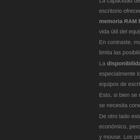
La capacidad de
escritorio ofrec
memoria RAM has
vida útil del equ
En contraste, m
limita las posib
La
disponibilid
especialmente l
equipos de escri
Esto, si bien se
se necesita cone
De otro lado est
económico, pero
y mouse. Los por