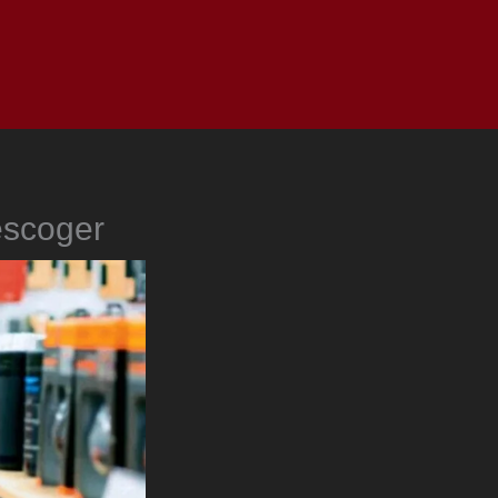
as
Top
Redes
Pauta
Privacy Policy
escoger