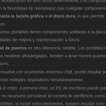
 actualización es otro factor determinante. Los computa
en la flexibilidad de reemplazar casi cualquier component
ta la tarjeta gráfica o el disco duro,
lo que permite 
ipo.
uchos portátiles tienen componentes soldados a la placa
ilidades de mejora y repotenciación a futuro.
ad de puertos
es otra diferencia notable. Los portátiles
os modelos ultradelgados, tienden a tener menos puerto
torio.
 resuelve con accesorios externos USB, puede resultar p
ctar múltiples dispositivos simultáneamente.
á el costo. A primera vista, un PC de escritorio puede p
 es necesario considerar la compra de periféricos como 
tátiles, al incluir estos elementos, pueden resultar más