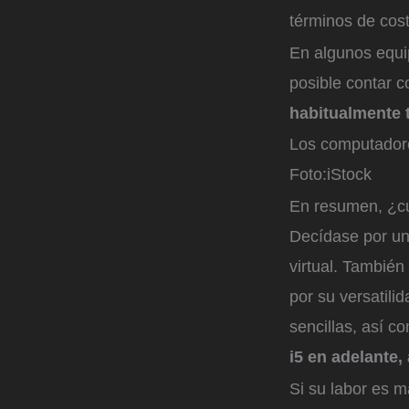
términos de costo
En algunos equip
posible contar 
habitualmente t
Los computadore
Foto:
iStock
En resumen, ¿c
Decídase por un
virtual. También
por su versatili
sencillas, así c
i5 en adelante,
Si su labor es m