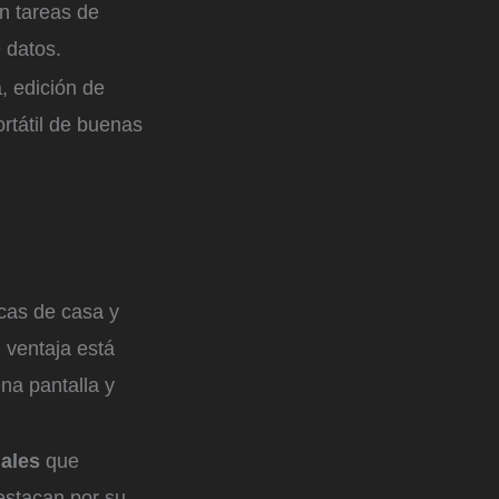
en tareas de
 datos.
, edición de
ortátil de buenas
icas de casa y
 ventaja está
na pantalla y
nales
que
estacan por su