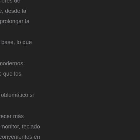
dores de
e, desde la
prolongar la
 base, lo que
 modernos,
s que los
roblemático si
arecer más
monitor, teclado
 convenientes en