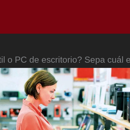
Inicio
Notici
til o PC de escritorio? Sepa cuál 