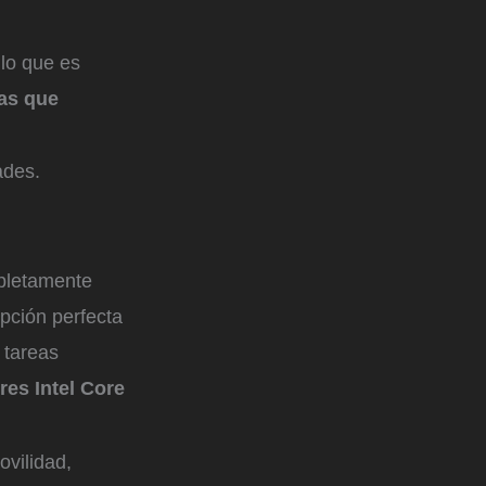
 lo que es
as que
ades.
mpletamente
opción perfecta
 tareas
es Intel Core
ovilidad,