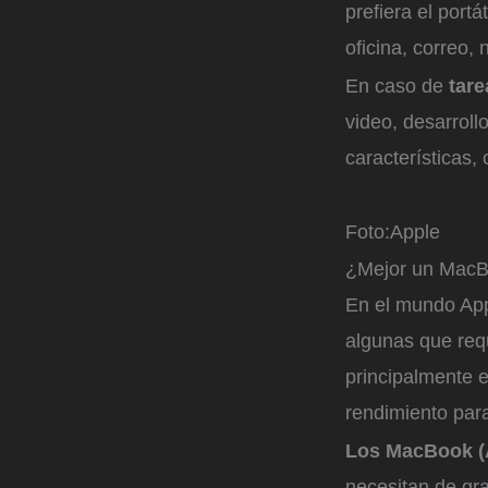
prefiera el portá
oficina, correo,
En caso de
tar
video, desarrollo
características
Foto:
Apple
¿Mejor un MacB
En el mundo Appl
algunas que req
principalmente e
rendimiento para
Los MacBook (A
necesitan de gr