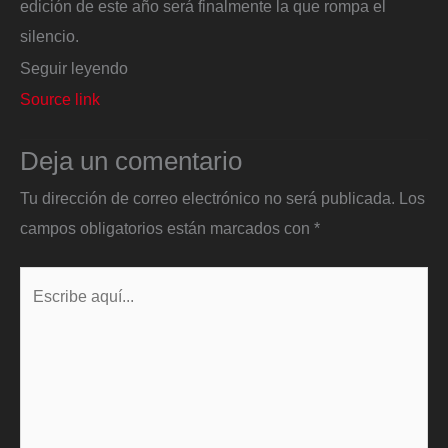
edición de este año será finalmente la que rompa el
silencio.
Seguir leyendo
Source link
Deja un comentario
Tu dirección de correo electrónico no será publicada.
Los
campos obligatorios están marcados con
*
Escribe
aquí...