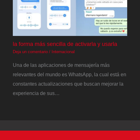
la forma más sencilla de activarla y usarla
Deja un comentario
/
Internacional
Una de las aplicaciones de mensajería más
relevantes del mundo es WhatsApp, la cual está en
constantes actualizaciones que buscan mejorar la
experiencia de sus…