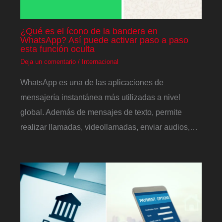
¿Qué es el ícono de la bandera en
WhatsApp? Así puede activar paso a paso
esta función oculta
Deja un comentario
/
Internacional
WhatsApp es una de las aplicaciones de
mensajería instantánea más utilizadas a nivel
global. Además de mensajes de texto, permite
realizar llamadas, videollamadas, enviar audios,…