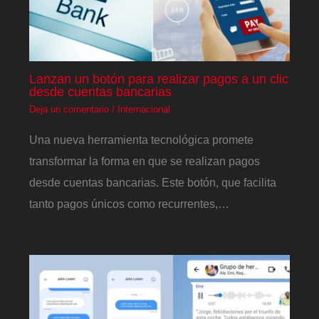
Lanzan un botón para realizar pagos a un clic
desde cuentas bancarias
Deja un comentario
/
Internacional
Una nueva herramienta tecnológica promete
transformar la forma en que se realizan pagos
desde cuentas bancarias. Este botón, que facilita
tanto pagos únicos como recurrentes,…