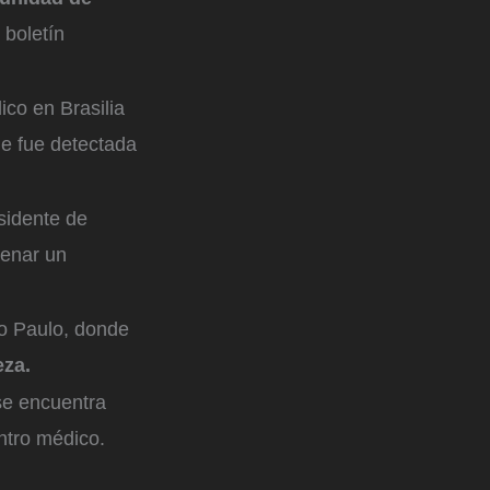
 boletín
ico en Brasilia
 le fue detectada
sidente de
renar un
ão Paulo, donde
eza.
 se encuentra
ntro médico.