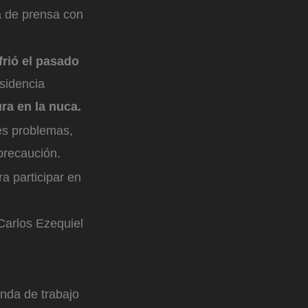
a de prensa con
frió el pasado
esidencia
ra en la nuca.
es problemas,
precaución.
ra participar en
Carlos Ezequiel
enda de trabajo