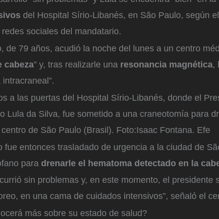
sivos
del Hospital Sírio-Libanés, en São Paulo, según el
 redes sociales del mandatario.
ño, de 79 años, acudió la noche del lunes a un centro méd
e cabeza
” y, tras realizarle una
resonancia magnética
,
intracraneal”.
 a las puertas del Hospital Sírio-Libanés, donde el Pre
cio Lula da Silva, fue sometido a una craneotomía para d
centro de São Paulo (Brasil).
Foto:
Isaac Fontana. Efe
do fue entonces trasladado de urgencia a la ciudad de S
ófano para
drenarle el hematoma detectado en la cab
scurrió sin problemas y, en este momento, el presidente
oreo, en una cama de cuidados intensivos”, señaló el ce
ocerá más sobre su estado de salud?