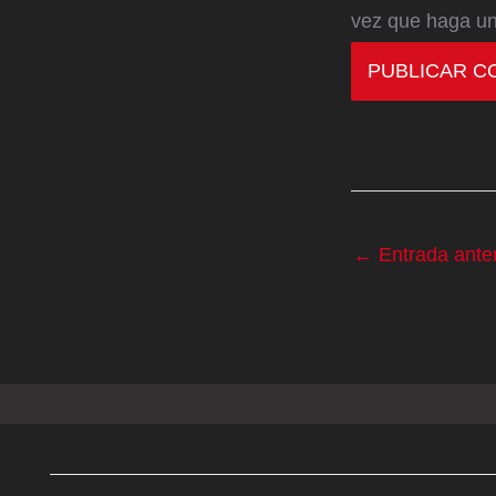
vez que haga un
←
Entrada anter