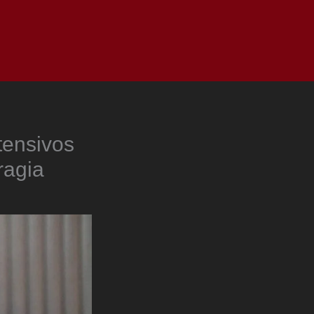
as
Top
Redes
Pauta
Privacy Policy
tensivos
ragia