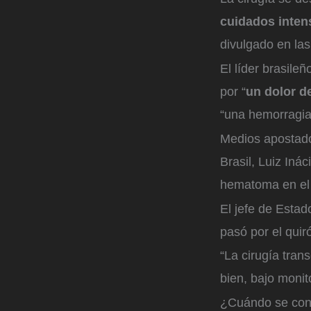
cuidados inten
divulgado en las
El líder brasile
por “
un dolor d
“una hemorragia 
Medios apostados
Brasil, Luiz Iná
hematoma en el 
El jefe de Esta
pasó por el quir
“La cirugía tran
bien, bajo monit
¿Cuándo se con