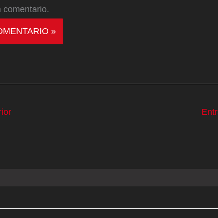
 comentario.
ior
Ent