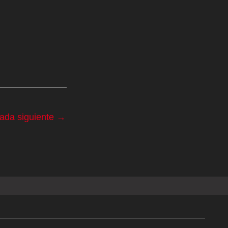
rada siguiente
→