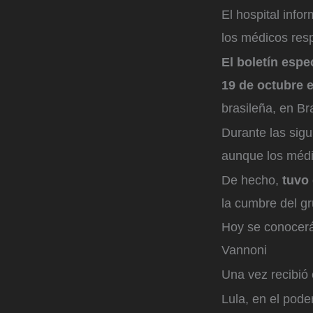
El hospital inf
los médicos resp
El boletín espe
19 de octubre e
brasileña, en Br
Durante las sig
aunque los médic
De hecho,
tuvo 
la cumbre del g
Hoy se conocerá
Vannoni
Una vez recibió 
Lula, en el pode