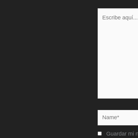
Escribe
aquí...
Name*
Guardar mi n