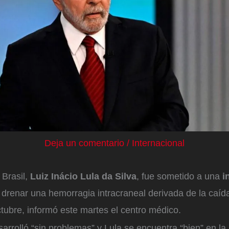
Deja un comentario
/
Internacional
 Brasil,
Luiz Inácio Lula da Silva
, fue sometido a una
i
 drenar una hemorragia intracraneal derivada de la caída
tubre, informó este martes el centro médico.
sarrolló “sin problemas” y Lula se encuentra “bien” en la