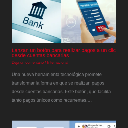
Lanzan un botón para realizar pagos a un clic
desde cuentas bancarias
Deja un comentario
/
Internacional
Una nueva herramienta tecnológica promete
transformar la forma en que se realizan pagos
desde cuentas bancarias. Este botón, que facilita
tanto pagos únicos como recurrentes,…