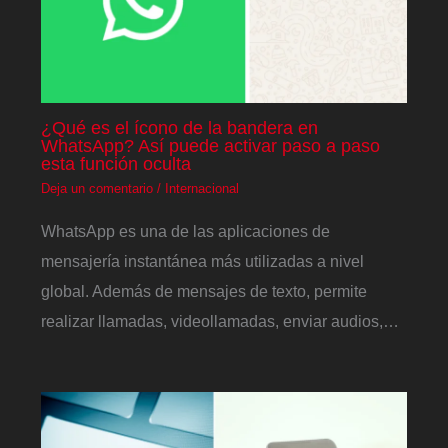
¿Qué es el ícono de la bandera en
WhatsApp? Así puede activar paso a paso
esta función oculta
Deja un comentario
/
Internacional
WhatsApp es una de las aplicaciones de
mensajería instantánea más utilizadas a nivel
global. Además de mensajes de texto, permite
realizar llamadas, videollamadas, enviar audios,…