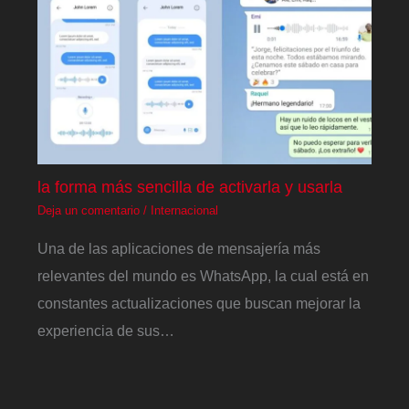
la forma más sencilla de activarla y usarla
Deja un comentario
/
Internacional
Una de las aplicaciones de mensajería más
relevantes del mundo es WhatsApp, la cual está en
constantes actualizaciones que buscan mejorar la
experiencia de sus…