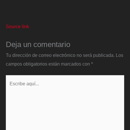
Source link
Deja un comentario
Tu dirección de correo electrónico no será publicada.
Los
campos obligatorios están marcados con
*
Escribe
aquí...