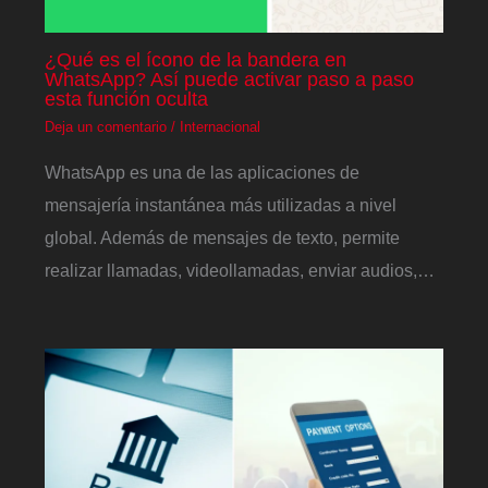
¿Qué es el ícono de la bandera en
WhatsApp? Así puede activar paso a paso
esta función oculta
Deja un comentario
/
Internacional
WhatsApp es una de las aplicaciones de
mensajería instantánea más utilizadas a nivel
global. Además de mensajes de texto, permite
realizar llamadas, videollamadas, enviar audios,…