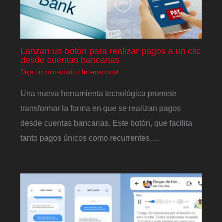
Lanzan un botón para realizar pagos a un clic
desde cuentas bancarias
Deja un comentario
/
Internacional
Una nueva herramienta tecnológica promete
transformar la forma en que se realizan pagos
desde cuentas bancarias. Este botón, que facilita
tanto pagos únicos como recurrentes,…