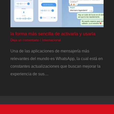
la forma más sencilla de activarla y usarla
Deja un comentario
/
Internacional
Una de las aplicaciones de mensajería más
relevantes del mundo es WhatsApp, la cual está en
constantes actualizaciones que buscan mejorar la
experiencia de sus…