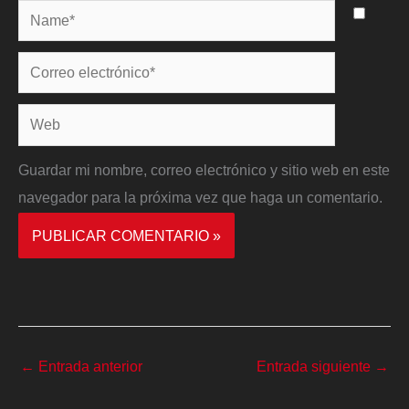
Name*
Correo
electrónico*
Web
Guardar mi nombre, correo electrónico y sitio web en este
navegador para la próxima vez que haga un comentario.
←
Entrada anterior
Entrada siguiente
→