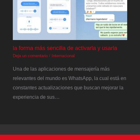
la forma más sencilla de activarla y usarla
Deja un comentario
/
Internacional
Una de las aplicaciones de mensajería más
relevantes del mundo es WhatsApp, la cual está en
constantes actualizaciones que buscan mejorar la
experiencia de sus…