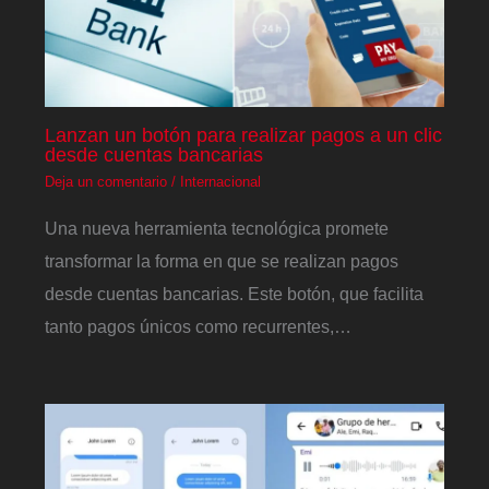
Lanzan un botón para realizar pagos a un clic
desde cuentas bancarias
Deja un comentario
/
Internacional
Una nueva herramienta tecnológica promete
transformar la forma en que se realizan pagos
desde cuentas bancarias. Este botón, que facilita
tanto pagos únicos como recurrentes,…