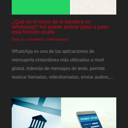
¿Qué es el ícono de la bandera en
WhatsApp? Así puede activar paso a paso
esta función oculta
Deja un comentario
/
Internacional
WhatsApp es una de las aplicaciones de
mensajería instantánea más utilizadas a nivel
global. Además de mensajes de texto, permite
realizar llamadas, videollamadas, enviar audios,…