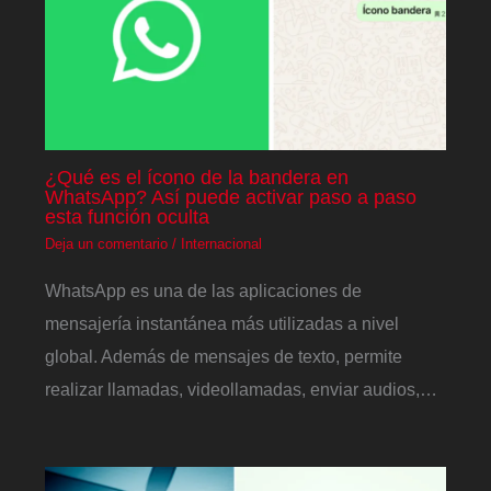
¿Qué es el ícono de la bandera en
WhatsApp? Así puede activar paso a paso
esta función oculta
Deja un comentario
/
Internacional
WhatsApp es una de las aplicaciones de
mensajería instantánea más utilizadas a nivel
global. Además de mensajes de texto, permite
realizar llamadas, videollamadas, enviar audios,…