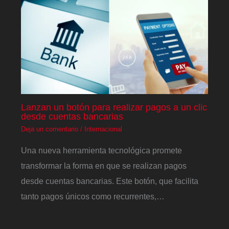
Lanzan un botón para realizar pagos a un clic
desde cuentas bancarias
Deja un comentario
/
Internacional
Una nueva herramienta tecnológica promete
transformar la forma en que se realizan pagos
desde cuentas bancarias. Este botón, que facilita
tanto pagos únicos como recurrentes,…