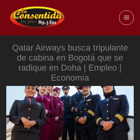
Ir
al
MAI
contenido
ME
Qatar Airways busca tripulante
de cabina en Bogotá que se
radique en Doha | Empleo |
Economía