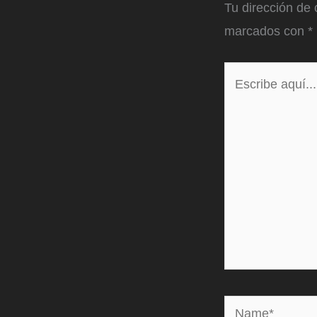
Tu dirección de 
marcados con
*
Escribe
aquí...
Name*