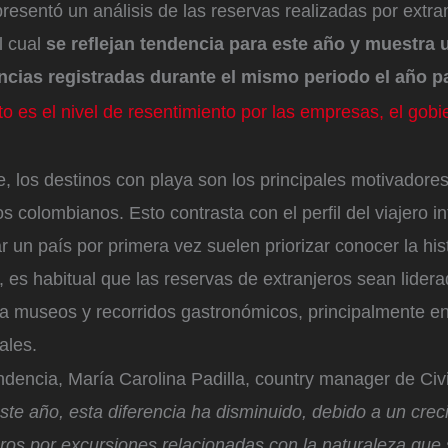
resentó un análisis de las reservas realizadas por extra
l cual
se reflejan tendencia para este año y muestra
encias registradas durante el mismo periodo el año 
to es el nivel de resentimiento por las empresas, el gobi
, los destinos con playa son los principales motivadores
s colombianos. Esto contrasta con el perfil del viajero in
ar un país por primera vez suelen priorizar conocer la hist
al, es habitual que las reservas de extranjeros sean lider
 a museos y recorridos gastronómicos, principalmente en 
ales.
ndencia, María Carolina Padilla, country manager de Civi
ste año, esta diferencia ha disminuido, debido a un crec
eros por excursiones relacionadas con la naturaleza que