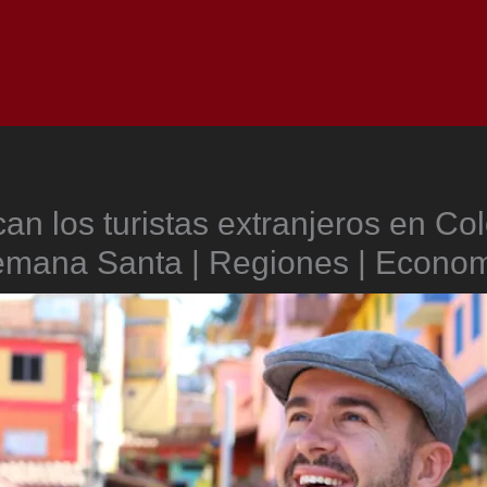
Inicio
Notici
an los turistas extranjeros en Co
mana Santa | Regiones | Econo