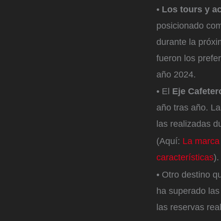
•
Los tours y a
posicionado como
durante la próx
fueron los prefer
año 2024.
• El
Eje Cafeter
año tras año. L
las realizadas d
(Aquí:
La marca 
características
)
• Otro destino q
ha superado las
las reservas rea