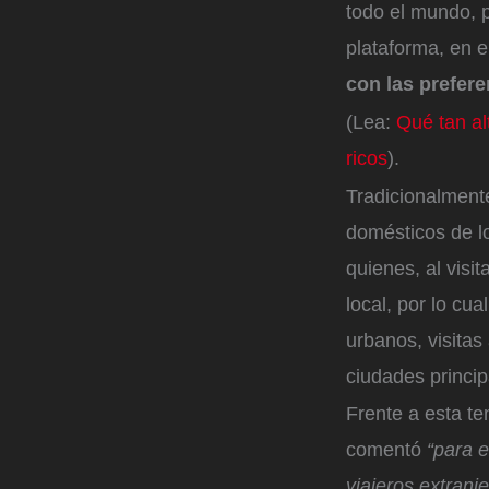
todo el mundo, p
plataforma, en e
con las prefer
(Lea:
Qué tan al
ricos
).
Tradicionalmente
domésticos de lo
quienes, al visit
local, por lo cu
urbanos, visitas
ciudades princip
Frente a esta te
comentó
“para e
viajeros extranj