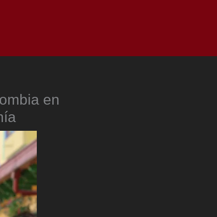
as
Top
Redes
Pauta
Privacy Policy
lombia en
mía