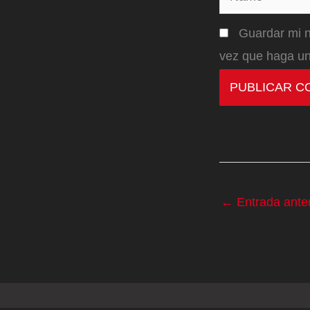
Guardar mi n
vez que haga un
←
Entrada anter