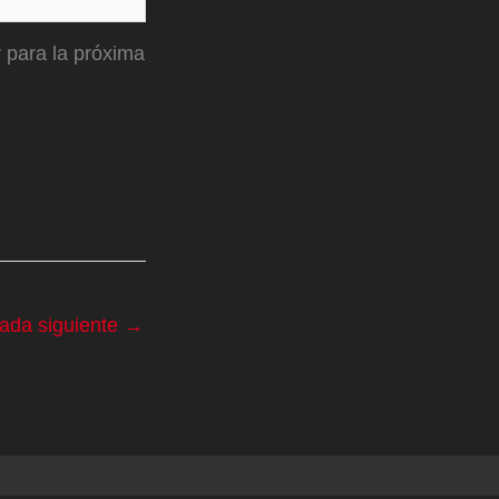
 para la próxima
rada siguiente
→