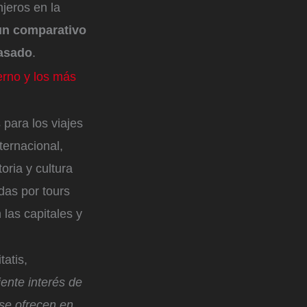
njeros en la
 un comparativo
pasado
.
erno y los más
 para los viajes
ternacional,
oria y cultura
adas por tours
las capitales y
tatis,
iente interés de
 se ofrecen en