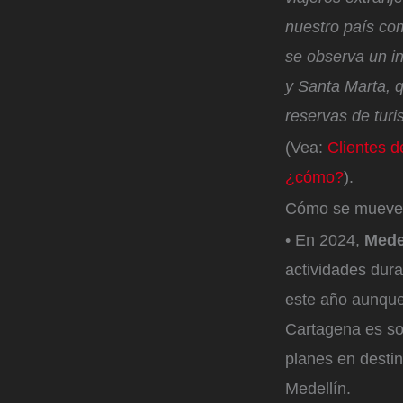
nuestro país co
se observa un i
y Santa Marta, 
reservas de turi
(Vea:
Clientes d
¿cómo?
).
Cómo se mueven 
• En 2024,
Mede
actividades dur
este año aunque 
Cartagena es sol
planes en destin
Medellín.