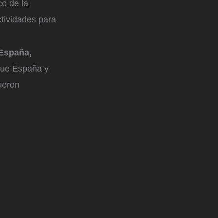
co de la
ctividades para
España,
que España y
ueron