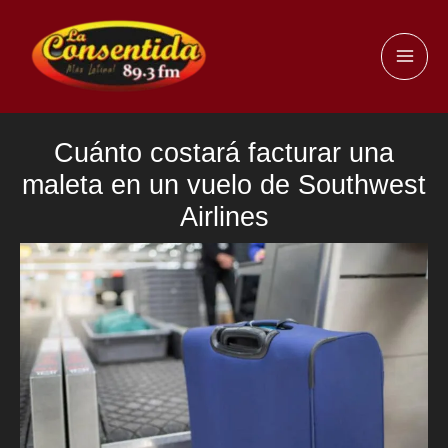
Ir
al
MAI
contenido
ME
Cuánto costará facturar una
maleta en un vuelo de Southwest
Airlines