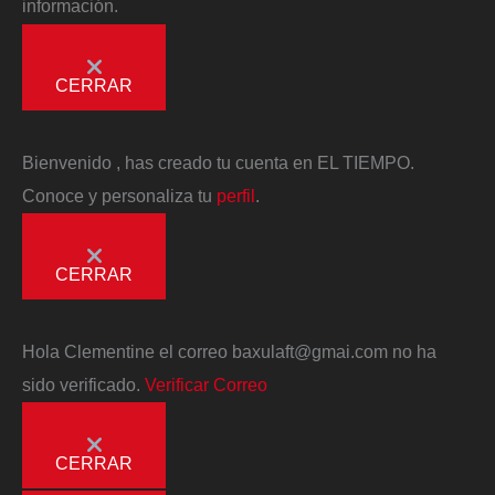
información.
CERRAR
Bienvenido
, has creado tu cuenta en EL TIEMPO.
Conoce y personaliza tu
perfil
.
CERRAR
Hola
Clementine
el correo
baxulaft@gmai.com
no ha
sido verificado.
Verificar Correo
CERRAR