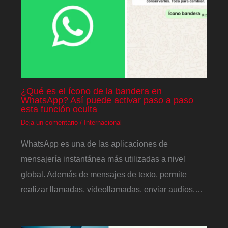
¿Qué es el ícono de la bandera en
WhatsApp? Así puede activar paso a paso
esta función oculta
Deja un comentario
/
Internacional
WhatsApp es una de las aplicaciones de
mensajería instantánea más utilizadas a nivel
global. Además de mensajes de texto, permite
realizar llamadas, videollamadas, enviar audios,…