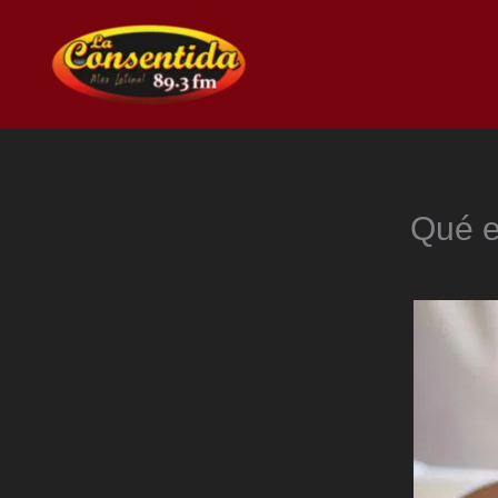
Ir
al
contenido
Qué e