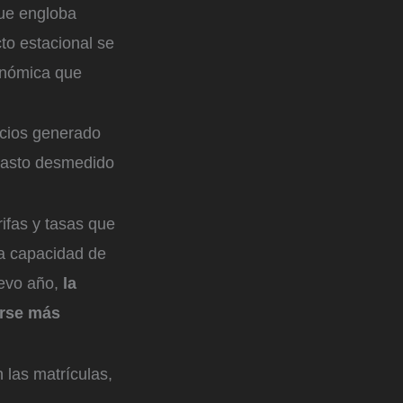
e engloba
to estacional se
onómica que
ecios generado
 gasto desmedido
rifas y tasas que
la capacidad de
uevo año,
la
irse más
 las matrículas,