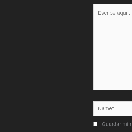
Escribe
aquí...
Name*
Guardar mi n