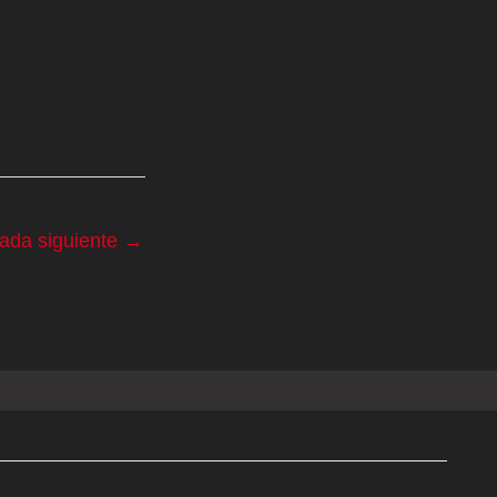
rada siguiente
→