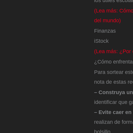
los útiles escola
(Lea más: Cómo 
del mundo)
Finanzas
iStock
(Lea más: ¿Por 
¿Cómo enfrenta
Para sortear es
nota de estas 
– Construya u
identificar que 
– Evite caer en
realizan de form
bolsillo.