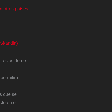
a otros países
 Skandia)
precios, tome
 permitirá
os que se
cto en el