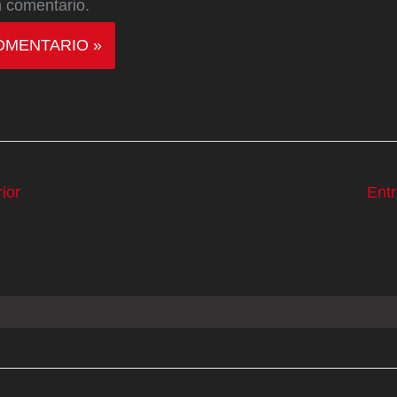
 comentario.
ior
Ent