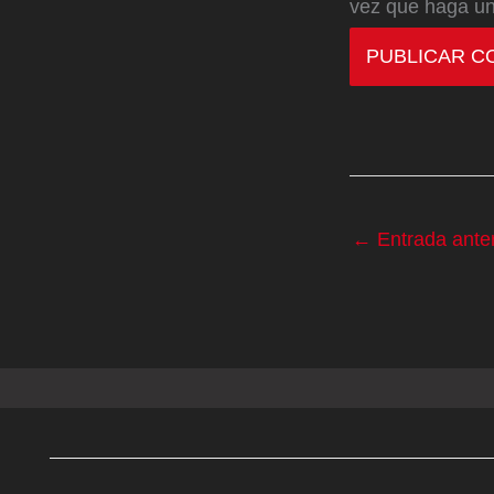
vez que haga un
←
Entrada anter