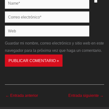
Name*
Correo
electrónico*
Web
Guardar mi nombre, correo electrónico y sitio web en este
navegador para la próxima vez que haga un comentario.
←
Entrada anterior
Entrada siguiente
→