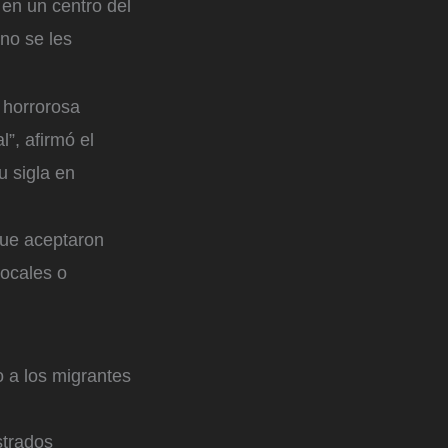
en un centro del
no se les
 horrorosa
l”, afirmó el
u sigla en
que aceptaron
locales o
o a los migrantes
strados