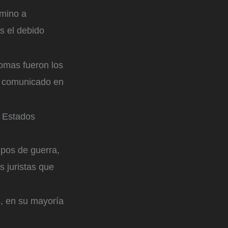
amino a
s el debido
omas fueron los
un comunicado en
n Estados
mpos de guerra,
s juristas que
s, en su mayoría