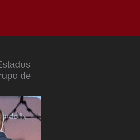
as
Top
Redes
Pauta
Privacy Policy
Estados
rupo de