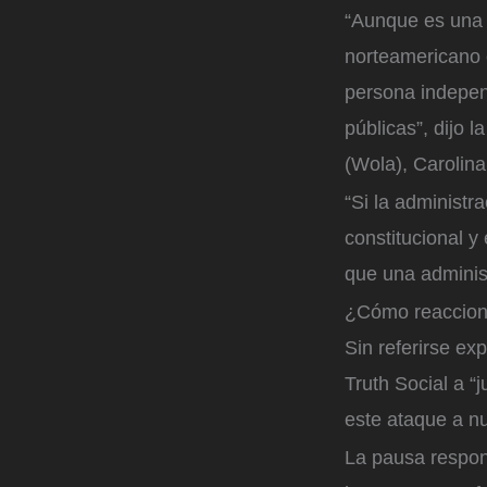
“Aunque es una 
norteamericano 
persona independ
públicas”, dijo 
(Wola), Carolin
“Si la administr
constitucional y
que una adminis
¿Cómo reaccionó
Sin referirse ex
Truth Social a “
este ataque a nu
La pausa respon