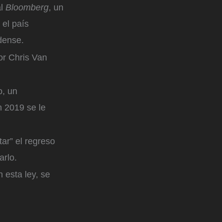
al
Bloomberg
, un
 el país
dense.
or Chris Van
o, un
n 2019 se le
ar” el regreso
rlo.
 esta ley, se