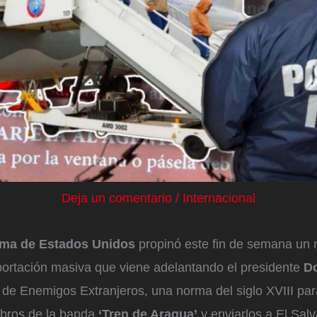
Deja un comentario
/
Internacional
ema de Estados Unidos
propinó este fin de semana un r
rtación masiva que viene adelantando el presidente
D
y de Enemigos Extranjeros, una norma del siglo XVIII par
bros de la banda
‘Tren de Aragua’
y enviarlos a El Salv