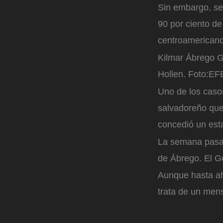
Sin embargo, se
90 por ciento d
centroamericano
Kilmar Ábrego G
Hollen.
Foto:
EF
Uno de los caso
salvadoreño que 
concedió un est
La semana pasada
de Ábrego. El G
Aunque hasta ah
trata de un men