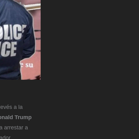
evés a la
onald Trump
a arrestar a
ador.