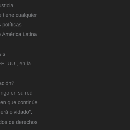
sticia
 tiene cualquier
 políticas
e América Latina
sis
EE. UU., en la
ación?
ingo en su red
iten que continúe
erá olvidado”.
dos de derechos