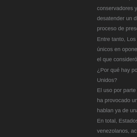
conservadores y 
desatender un di
proceso de pres
Entre tanto, Lo
únicos en oponer
el que consider
¿Por qué hay po
Unidos?
El uso por parte
ha provocado una
hablan ya de una 
En total, Estad
venezolanos, ac