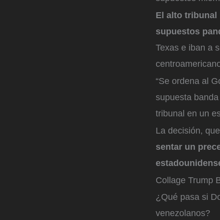
El alto tribuna
supuestos pand
Texas e iban a 
centroamericano
“Se ordena al G
supuesta banda 
tribunal en un e
La decisión, qu
sentar un prec
estadounidens
Collage Trump 
¿Qué pasa si Do
venezolanos?