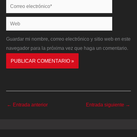
Correo
electrónico*
Web
Guardar mi nombre, correo electrónico y sitio web en este
navegador para la próxima vez que haga un comentario.
←
Entrada anterior
Entrada siguiente
→