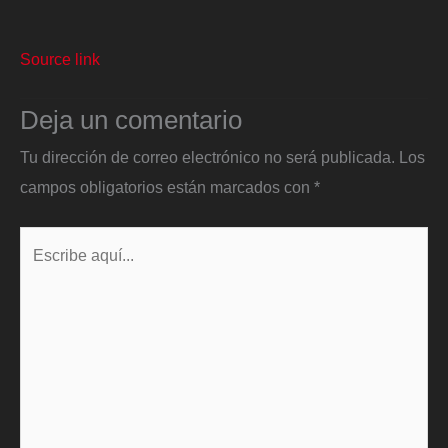
Source link
Deja un comentario
Tu dirección de correo electrónico no será publicada.
Los
campos obligatorios están marcados con
*
Escribe
aquí...