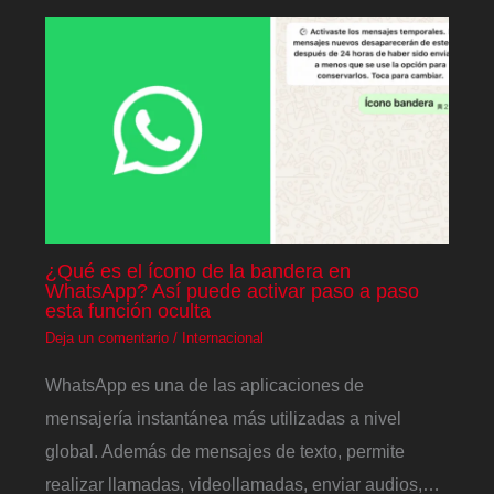
¿Qué es el ícono de la bandera en
WhatsApp? Así puede activar paso a paso
esta función oculta
Deja un comentario
/
Internacional
WhatsApp es una de las aplicaciones de
mensajería instantánea más utilizadas a nivel
global. Además de mensajes de texto, permite
realizar llamadas, videollamadas, enviar audios,…