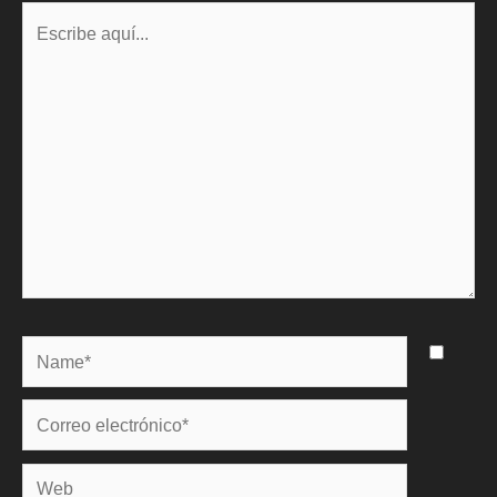
Escribe
aquí...
Name*
Correo
electrónico*
Web