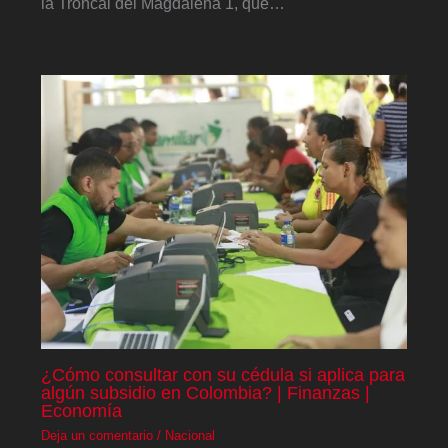
la Troncal del Magdalena 1, que…
¿Cómo consultar con su cédula si aplica para
algún subsidio en Colombia? | Finanzas |
Economía
Deja un comentario
/
Nacional