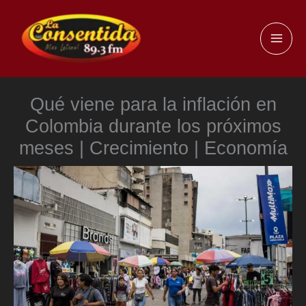
Ir
al
MAI
contenido
ME
Qué viene para la inflación en
Colombia durante los próximos
meses | Crecimiento | Economía