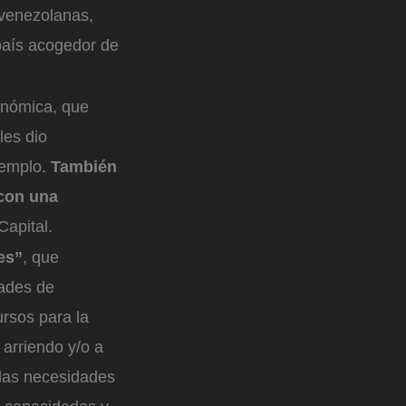
 venezolanas,
país acogedor de
conómica, que
les dio
jemplo.
También
 con una
Capital.
es”
, que
dades de
ursos para la
arriendo y/o a
las necesidades