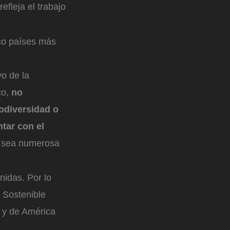
fleja el trabajo
co países más
o de la
co,
no
iodiversidad o
ntar con el
n sea numerosa
nidas. Por lo
o Sostenible
a y de América