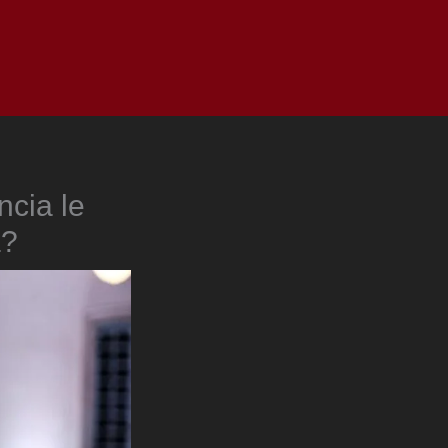
as
Top
Redes
Pauta
Privacy Policy
ncia le
a?