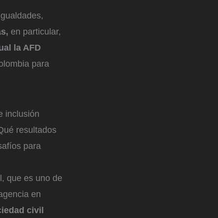
sigualdades,
as,
en particular,
cual la AFD
olombia para
 inclusión
ué resultados
safíos para
l, que es uno de
 agencia en
iedad civil