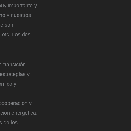
muy importante y
no y nuestros
ue son
 etc. Los dos
 transición
estrategias y
ómico y
 cooperación y
ción energética,
s de los