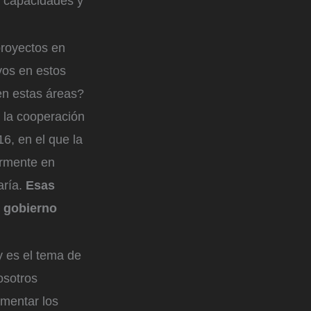
e capacidades y
proyectos en
vos en estos
en estas áreas?
e la cooperación
6, en el que la
armente en
aría.
Esas
l gobierno
 y es el tema de
osotros
ementar los