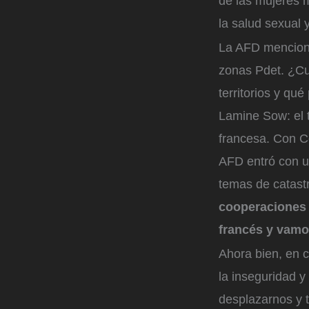
de las mujeres 
la salud sexual 
La AFD menciona
zonas Pdet.
¿Cuá
territorios y qu
Lamine Sow: el t
francesa. Con Co
AFD entró con u
temas de catast
cooperaciones 
francés y vamos
Ahora bien, en cu
la inseguridad y
desplazarnos y 