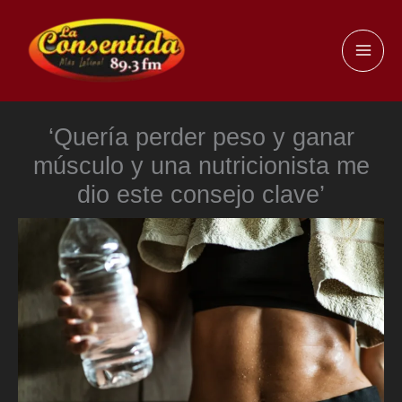
Ir
al
MAI
contenido
ME
‘Quería perder peso y ganar
músculo y una nutricionista me
dio este consejo clave’