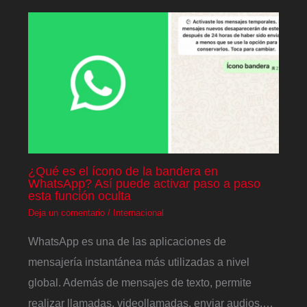
¿Qué es el ícono de la bandera en
WhatsApp? Así puede activar paso a paso
esta función oculta
Deja un comentario
/
Internacional
WhatsApp es una de las aplicaciones de
mensajería instantánea más utilizadas a nivel
global. Además de mensajes de texto, permite
realizar llamadas, videollamadas, enviar audios,…