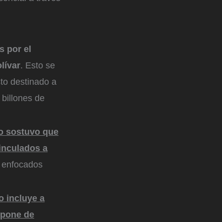
 por el
lívar
. Esto se
sto destinado a
billones de
io sostuvo que
inculados a
 enfocados
o incluye a
mpone de