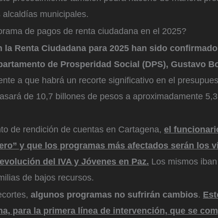
s alcaldías municipales.
orama de pagos de renta ciudadana en el 2025?
 la Renta Ciudadana para 2025 han sido confirmados
epartamento de Prosperidad Social (DPS), Gustavo Bo
nte a que habrá un recorte significativo en el presupue
pasará de 10,7 billones de pesos a aproximadamente 5,3 
to de rendición de cuentas en Cartagena,
el funcionar
cero” y que los programas más afectados serán los v
evolución del IVA y Jóvenes en Paz.
Los mismos iban
milias de bajos recursos.
ecortes,
algunos programas no sufrirán cambios
.
Est
a, para la primera línea de intervención, que se co