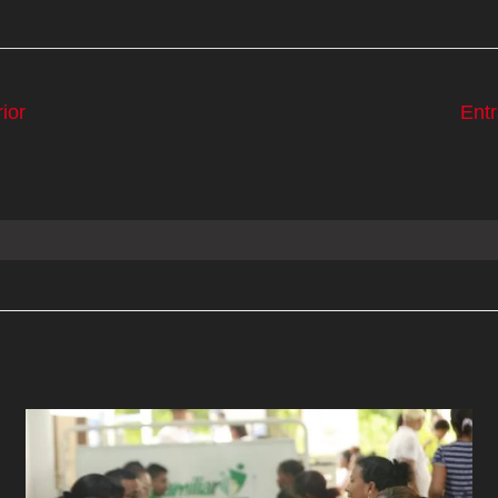
ior
Ent