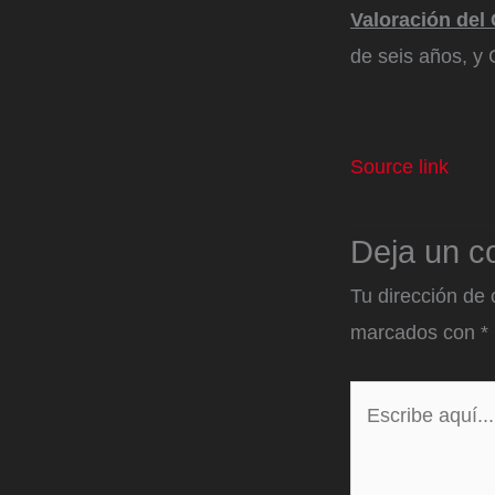
Valoración del
de seis años, y
Source link
Deja un c
Tu dirección de 
marcados con
*
Escribe
aquí...