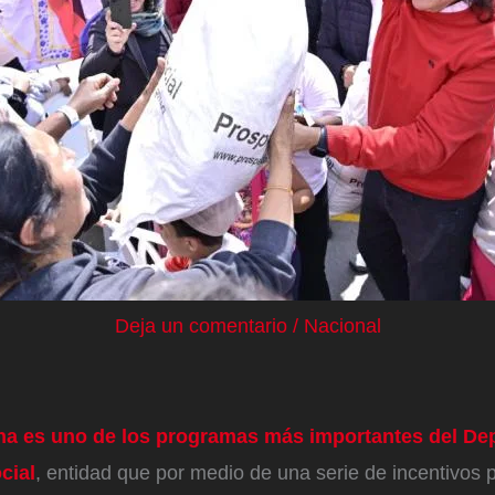
Deja un comentario
/
Nacional
a es uno de los programas más importantes del De
cial
, entidad que por medio de una serie de incentivos 