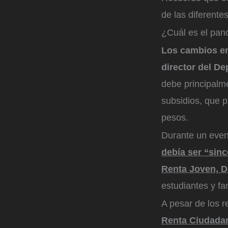
de las diferente
¿Cuál es el pan
Los cambios en
director del D
debe principalme
subsidios, que 
pesos.
Durante un even
debía ser “sin
Renta Joven, D
estudiantes y fa
A pesar de los r
Renta Ciudadan