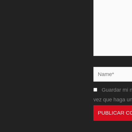
Name*
Guardar mi n
vez que haga un