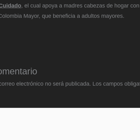
 Cuidado
, el cual apoya a madres cabezas de hogar co
 Colombia Mayor, que beneficia a adultos mayores.
omentario
correo electrónico no será publicada.
Los campos obligat