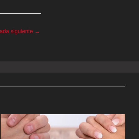
rada siguiente
→