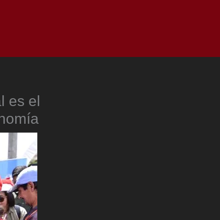
as
Top
Redes
Pauta
Privacy Policy
l es el
onomía