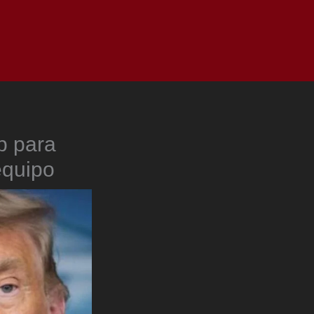
as
Top
Redes
Pauta
Privacy Policy
p para
equipo