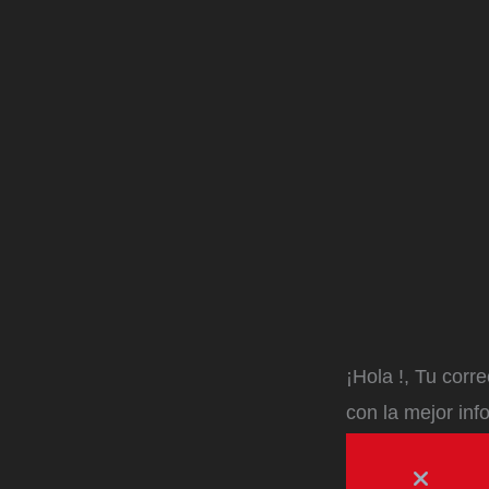
¡Hola
!, Tu corr
con la mejor inf