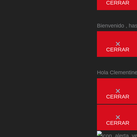
CERRAR
Bienvenido
, ha
CERRAR
Hola
Clementin
CERRAR
CERRAR