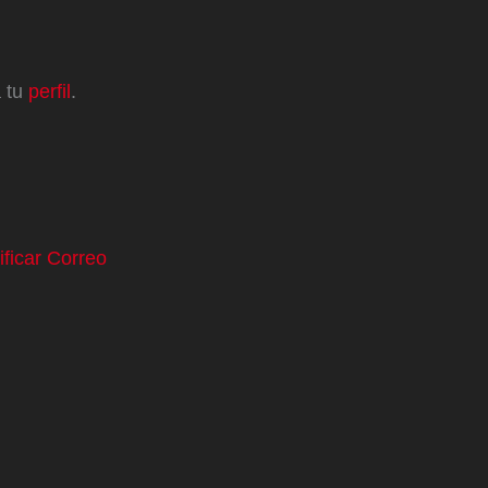
a tu
perfil
.
ificar Correo