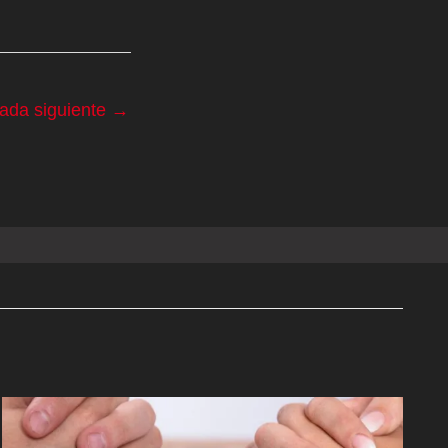
rada siguiente
→