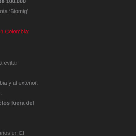
de 100.000
nta ‘Biomig’
en Colombia:
a evitar
a y al exterior.
o.
ctos fuera del
años en El