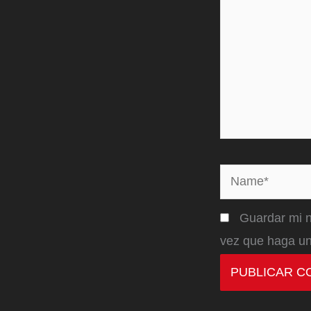
Name*
Guardar mi n
vez que haga un