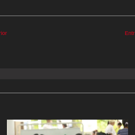
ior
Ent