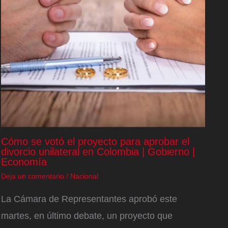
Cómo se votó el proyecto para aprobar el
divorcio unilateral en Colombia | Gobierno |
Economía
Deja un comentario
/
Nacional
La Cámara de Representantes aprobó este
martes, en último debate, un proyecto que