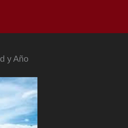
as
Top
Redes
Pauta
Privacy Policy
d y Año