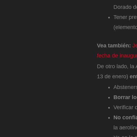
Dorado de
Tener pre
(elemento
Vea también:
J
fecha de inaugu
De otro lado, la
13 de enero)
en
Absteners
Borrar l
Verificar 
No confi
la aerolí