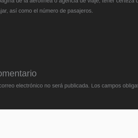
página de la aerolínea o agencia de viaje, tener certeza 
ajar, así como el número de pasajeros.
omentario
correo electrónico no será publicada.
Los campos obligat