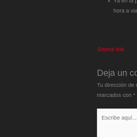
Ya en la 
hora a vi
Source link
Deja un c
Tu dirección de 
marcados con
*
Escribe
aquí...