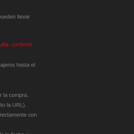
pueden llevar
lla: confirmó
ajeros hasta el
ar la compra.
alto la URL).
directamente con