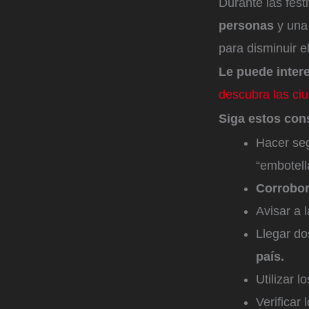
Durante las fest
personas
y una 
para disminuir el
Le puede inter
descubra las ci
Siga estos con
Hacer seg
“embotel
Corrobor
Avisar a 
Llegar do
país.
Utilizar 
Verificar