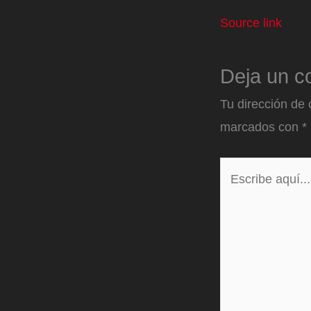
Source link
Deja un c
Tu dirección de 
marcados con
*
Escribe
aquí...