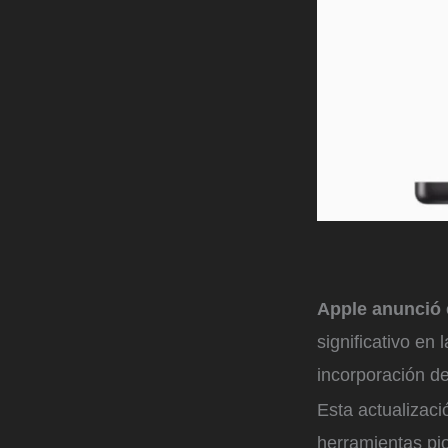
Apple anunció 
significativo en 
incorporación d
Esta actualizaci
herramientas pio