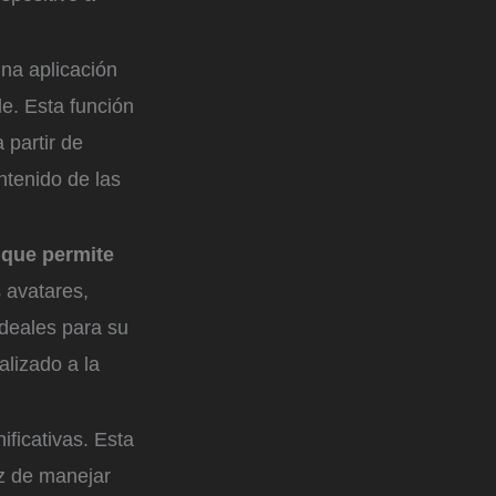
na aplicación
e. Esta función
 partir de
ntenido de las
 que permite
 avatares,
ideales para su
lizado a la
ificativas. Esta
az de manejar