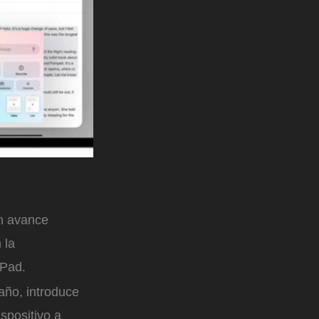
n avance
 la
iPad.
 año, introduce
spositivo a