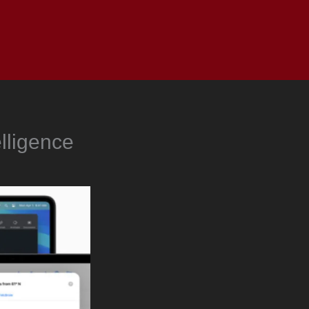
as
Top
Redes
Pauta
Privacy Policy
lligence