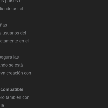
ás países e
iendo así el
eñas
s usuarios del
rectamente en el
segura las
ando se está
eva creación con
 compatible
ero también con
la