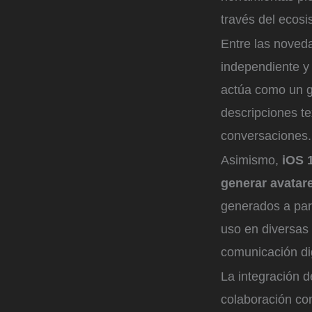
través del ecosi
Entre las noved
independiente y
actúa como un g
descripciones t
conversaciones.
Asimismo,
iOS 1
generar avatar
generados a part
uso en diversas
comunicación dig
La integración d
colaboración co