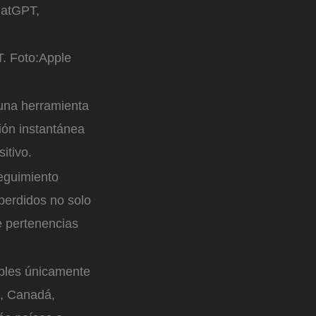
hatGPT,
T.
Foto:
Apple
una herramienta
ión instantánea
itivo.
seguimiento
 perdidos no solo
e pertenencias
ibles únicamente
o, Canadá,