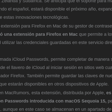
 Zelanda y Sudáfrica. Se anticipa que el soporte para m
ndo el español, estará disponible el próximo año, expand
e estas innovaciones tecnológicas.
 extensión para Firefox en Mac de su gestor de contras
yó una extensión para Firefox en Mac
que permite a lo
d utilizar las credenciales guardadas en este servicio di
lamada iCloud Passwords, permite completar de manera 
e el llavero de iCloud al iniciar sesión en sitios web cu
ador Firefox. También permite guardar las claves de nu
que estarán disponibles en otros dispositivos de Apple.
en MacRumors, esta extensión, distribuida por Apple,
es
ión Passwords introducida con macOS Sequoia 15,
p
aunque en este caso se almacenan en un apartado de 