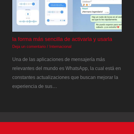
la forma más sencilla de activarla y usarla
Deja un comentario
/
Internacional
Una de las aplicaciones de mensajería más
relevantes del mundo es WhatsApp, la cual está en
constantes actualizaciones que buscan mejorar la
experiencia de sus…