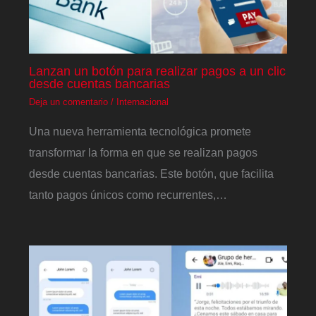
Lanzan un botón para realizar pagos a un clic
desde cuentas bancarias
Deja un comentario
/
Internacional
Una nueva herramienta tecnológica promete
transformar la forma en que se realizan pagos
desde cuentas bancarias. Este botón, que facilita
tanto pagos únicos como recurrentes,…