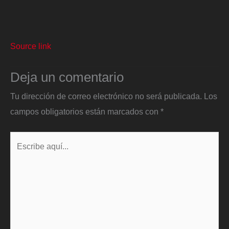
Source link
Deja un comentario
Tu dirección de correo electrónico no será publicada.
Los
campos obligatorios están marcados con
*
Escribe
aquí...