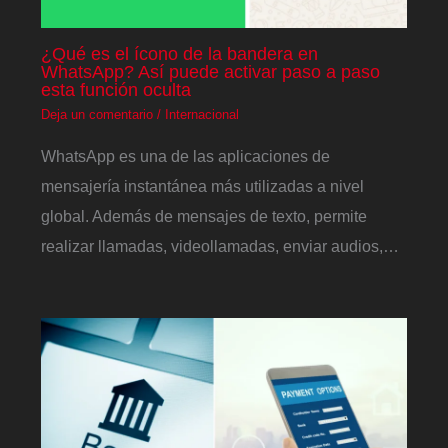
¿Qué es el ícono de la bandera en
WhatsApp? Así puede activar paso a paso
esta función oculta
Deja un comentario
/
Internacional
WhatsApp es una de las aplicaciones de
mensajería instantánea más utilizadas a nivel
global. Además de mensajes de texto, permite
realizar llamadas, videollamadas, enviar audios,…