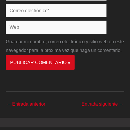
Correo
electrónico*
Web
Guardar mi nombre, correo electrónico y sitio web en este
navegador para la próxima vez que haga un comentario.
←
Entrada anterior
Entrada siguiente
→