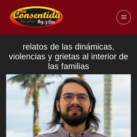
Ir
al
MAI
contenido
ME
relatos de las dinámicas,
violencias y grietas al interior de
las familias